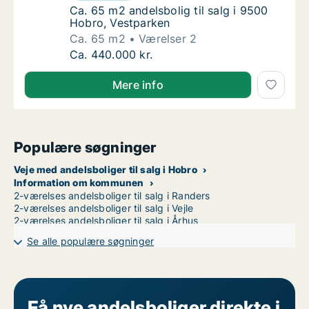
Ca. 65 m2 andelsbolig til salg i 9500 Hobro
Ca. 65 m2 andelsbolig til salg i 9500
Hobro, Vestparken
Ca. 65 m2
Værelser 2
Ca. 65 m2 andelsbolig til salg i 9500 Hobro
Ca. 440.000 kr.
Mere info
Populære søgninger
Veje med andelsboliger til salg i Hobro
Information om kommunen
2-værelses andelsboliger til salg i Randers
2-værelses andelsboliger til salg i Vejle
2-værelses andelsboliger til salg i Århus
Se alle populære søgninger
Få nye andelsboliger direkte i