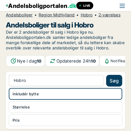
Andelsboligportalen
.dk
LIVE
Andelsboliger
Region Midtjylland
Hobro
2-værelses
Andelsboliger til salg i Hobro
Der er 2 andelsboliger til salg i Hobro lige nu.
Andelsboligportalen.dk samler ledige andelsboliger fra
mange forskellige dele af markedet, så du lettere kan skabe
overblik over relevante andelsboliger til salg i Hobro.
Nye i dag
Opdaterede 24h
10
10
Notifikati
Hobro
Søg
Inkludér bytte
Størrelse
Pris