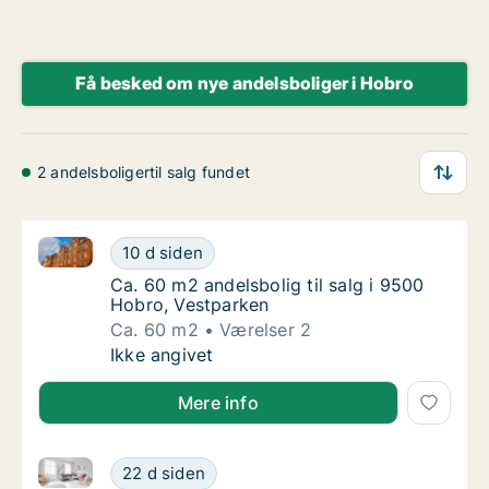
Få besked om nye andelsboliger i Hobro
2 andelsboligertil salg fundet
Ca. 60 m2 andelsbolig til salg i 9500 Hobro, Vestpa
Ca. 60 m2 andelsbolig til salg i 9500 Hobro
10 d siden
Ca. 60 m2 andelsbolig til salg i 9500 Hobro
Ca. 60 m2 andelsbolig til salg i 9500
Hobro, Vestparken
Ca. 60 m2
Værelser 2
Ca. 60 m2 andelsbolig til salg i 9500 Hobro
Ikke angivet
Mere info
Ca. 65 m2 andelsbolig til salg i 9500 Hobro, Vestpa
Ca. 65 m2 andelsbolig til salg i 9500 Hobro
22 d siden