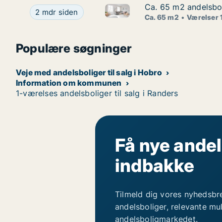
Ca. 65 m2 andelsbol
Ca. 65 m2 andelsbol
Ca. 65 m2 andelsbolig til sal
Ca. 65 m2 andelsbolig til salg i 9500 Hobro, Ves
2 mdr siden
Ca. 65 m2
Værelser 
Populære søgninger
Veje med andelsboliger til salg i Hobro
Information om kommunen
1-værelses andelsboliger til salg i Randers
Få nye andel
indbakke
Tilmeld dig vores nyhedsbr
andelsboliger, relevante mu
andelsboligmarkedet.