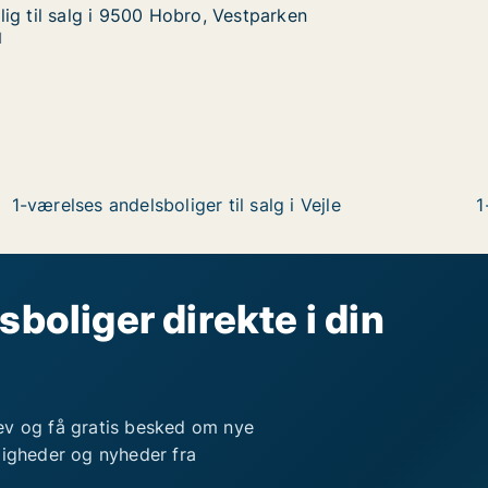
ig til salg i 9500 Hobro, Vestparken
ig til salg i 9500 Hobro, Vestparken
g i 9500 Hobro, Vestparken
tparken
1
1-værelses andelsboliger til salg i Vejle
1
sboliger direkte i din
ev og få gratis besked om nye
ligheder og nyheder fra