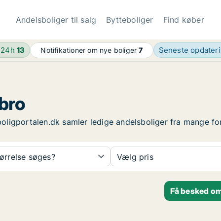
Andelsboliger til salg
Bytteboliger
Find køber
 24h
13
Seneste opdater
Notifikationer om nye boliger
7
obro
sboligportalen.dk samler ledige andelsboliger fra mange fo
tørrelse søges?
Vælg pris
Få besked om