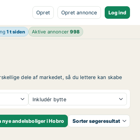
Opret
Opret annonce
Log ind
ing
1 t siden
Aktive annoncer
998
rskellige dele af markedet, så du lettere kan skabe
Inkludér bytte
 nye andelsboliger i Hobro
Sorter søgeresultat