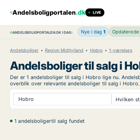
Andelsboligportalen
.dk
LIVE
Nye i dag
1
Opdaterede
ANDELSBOLIGPORTALEN.DK I DAG:
Andelsboliger
Region Midtjylland
Hobro
1-værelses
Andelsboliger til salg i H
Der er 1 andelsboliger til salg i Hobro lige nu. Andel
overblik over relevante andelsboliger til salg i Hobro.
Hobro
Hvilken s
1 andelsboligertil salg fundet