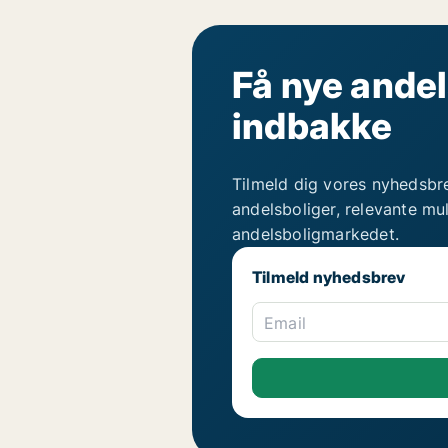
Få nye andel
indbakke
Tilmeld dig vores nyhedsbr
andelsboliger, relevante mu
andelsboligmarkedet.
Tilmeld nyhedsbrev
Email