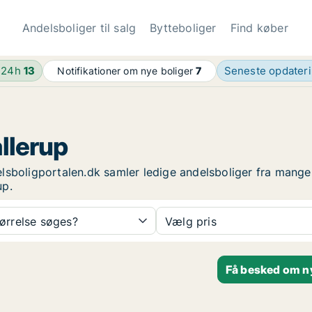
Andelsboliger til salg
Bytteboliger
Find køber
 24h
13
Seneste opdater
Notifikationer om nye boliger
7
allerup
ndelsboligportalen.dk samler ledige andelsboliger fra mang
up.
tørrelse søges?
Vælg pris
Få besked om ny