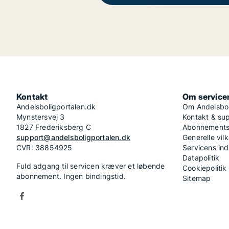
Kontakt
Om service
Andelsboligportalen.dk
Om Andelsbol
Mynstersvej 3
Kontakt & su
1827 Frederiksberg C
Abonnementsv
support@andelsboligportalen.dk
Generelle vilk
CVR: 38854925
Servicens in
Datapolitik
Fuld adgang til servicen kræver et løbende
Cookiepolitik
abonnement. Ingen bindingstid.
Sitemap