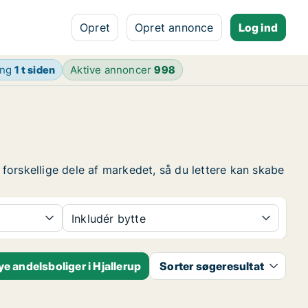
Opret
Opret annonce
Log ind
ing
1 t siden
Aktive annoncer
998
e forskellige dele af markedet, så du lettere kan skabe
Inkludér bytte
e andelsboliger i Hjallerup
Sorter søgeresultat