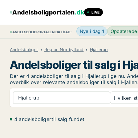
Andelsboligportalen
.dk
LIVE
Nye i dag
1
Opdaterede
ANDELSBOLIGPORTALEN.DK I DAG:
Andelsboliger
Region Nordjylland
Hjallerup
Andelsboliger til salg i Hj
Der er 4 andelsboliger til salg i Hjallerup lige nu. A
overblik over relevante andelsboliger til salg i Hjaller
Hjallerup
Hvilken s
4 andelsboligertil salg fundet