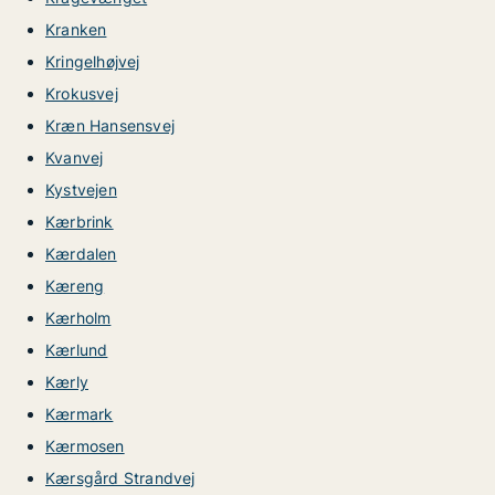
Kranken
Kringelhøjvej
Krokusvej
Kræn Hansensvej
Kvanvej
Kystvejen
Kærbrink
Kærdalen
Kæreng
Kærholm
Kærlund
Kærly
Kærmark
Kærmosen
Kærsgård Strandvej