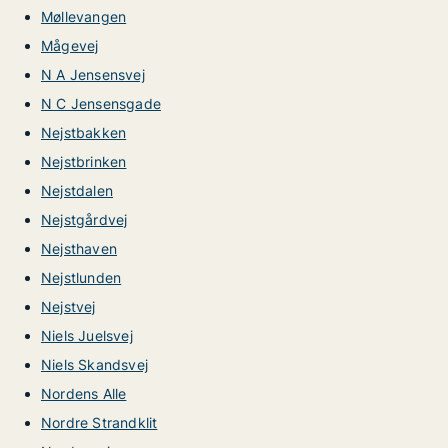
Møllevangen
Mågevej
N A Jensensvej
N C Jensensgade
Nejstbakken
Nejstbrinken
Nejstdalen
Nejstgårdvej
Nejsthaven
Nejstlunden
Nejstvej
Niels Juelsvej
Niels Skandsvej
Nordens Alle
Nordre Strandklit