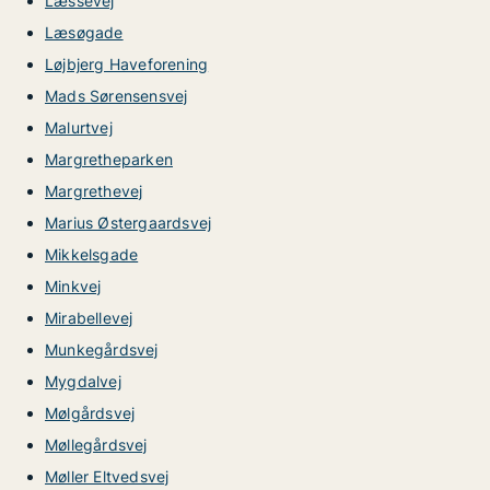
Læssevej
Læsøgade
Løjbjerg Haveforening
Mads Sørensensvej
Malurtvej
Margretheparken
Margrethevej
Marius Østergaardsvej
Mikkelsgade
Minkvej
Mirabellevej
Munkegårdsvej
Mygdalvej
Mølgårdsvej
Møllegårdsvej
Møller Eltvedsvej