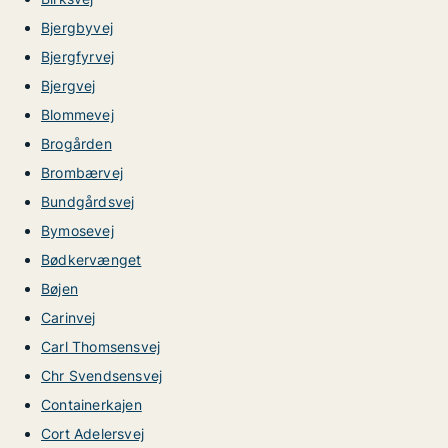
Bjergbyvej
Bjergfyrvej
Bjergvej
Blommevej
Brogården
Brombærvej
Bundgårdsvej
Bymosevej
Bødkervænget
Bøjen
Carinvej
Carl Thomsensvej
Chr Svendsensvej
Containerkajen
Cort Adelersvej