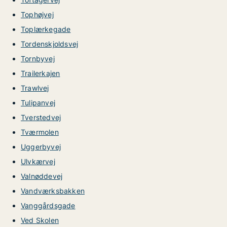
Tophøjvej
Toplærkegade
Tordenskjoldsvej
Tornbyvej
Trailerkajen
Trawlvej
Tulipanvej
Tverstedvej
Tværmolen
Uggerbyvej
Ulvkærvej
Valnøddevej
Vandværksbakken
Vanggårdsgade
Ved Skolen