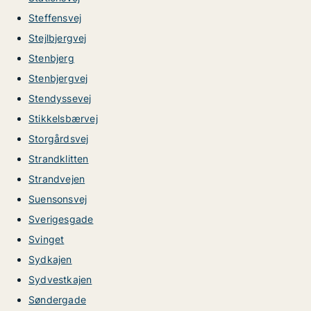
Steffensvej
Stejlbjergvej
Stenbjerg
Stenbjergvej
Stendyssevej
Stikkelsbærvej
Storgårdsvej
Strandklitten
Strandvejen
Suensonsvej
Sverigesgade
Svinget
Sydkajen
Sydvestkajen
Søndergade