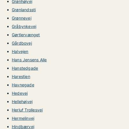
Grønhøjvej
Grønlandssti
Grønnevej
Gråbynkevej
Gørtlervænget
Gårdbovej
Halvejen
Hans Jensens Alle
Hanstedgade
Harestien
Havnegade
Hedevej
Hellehøjvej
Herluf Trollesvej
Hermelinvej
Hindbærvej