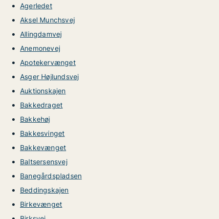
Agerledet
Aksel Munchsvej
Allingdamvej
Anemonevej
Apotekervænget
Asger Højlundsvej
Auktionskajen
Bakkedraget
Bakkehøj
Bakkesvinget
Bakkevænget
Baltsersensvej
Banegårdspladsen
Beddingskajen
Birkevænget
Birksvej