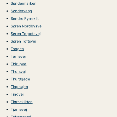
Søndermarken
Søndervang
Søndre Fyrreklit
Søren Nordbysvej
Søren Terpetsvej
Søren Toftsvej
Tangen
Ternevej
Thirupvej
Thorsvej
Thurøgade
Tinghøjen
Tingvej
Tjørneklitten
Tjørnevej
Toftagervej