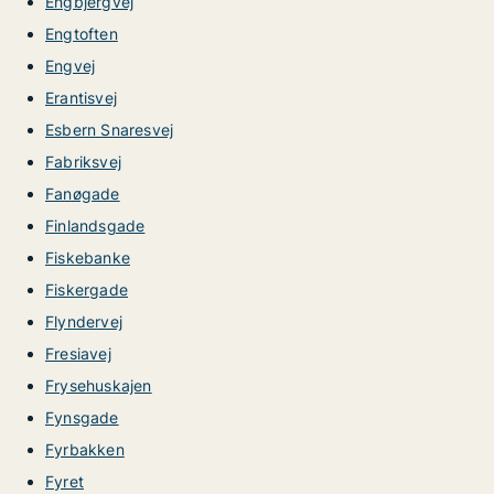
Engbjergvej
Engtoften
Engvej
Erantisvej
Esbern Snaresvej
Fabriksvej
Fanøgade
Finlandsgade
Fiskebanke
Fiskergade
Flyndervej
Fresiavej
Frysehuskajen
Fynsgade
Fyrbakken
Fyret