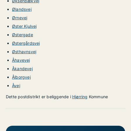
Øksenbækvej
Ølandsvej
Ørnevej
Øster Kjulvej
Østergade
Østergårdsvej
Østhavnsvej
Åhavevej
Åkandevej
Ålborgvej
Åvej
Dette postdistrikt er beliggende i
Hjørring
Kommune