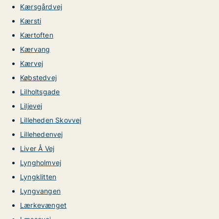
Kærsgårdvej
Kærsti
Kærtoften
Kærvang
Kærvej
Købstedvej
Lilholtsgade
Liljevej
Lilleheden Skovvej
Lillehedenvej
Liver Å Vej
Lyngholmvej
Lyngklitten
Lyngvangen
Lærkevænget