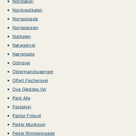
Nordsøvej
Nordvestkajen
Norgesgade
Norgeskajen
Notkajen
Nøragervej
Nørregade
Odinsvej
Oldermandsvænget
Olfert Fischersvej
Ove Gjeddes Vej
Park Alle
Pastelvej
Pastor Friisvej
Peder Munksvej
Peder Rimmensgade