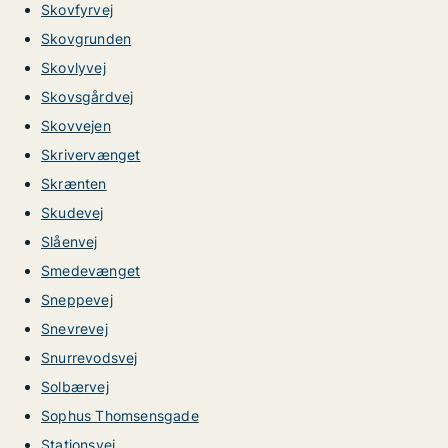
Skovfyrvej
Skovgrunden
Skovlyvej
Skovsgårdvej
Skovvejen
Skrivervænget
Skrænten
Skudevej
Slåenvej
Smedevænget
Sneppevej
Snevrevej
Snurrevodsvej
Solbærvej
Sophus Thomsensgade
Stationsvej