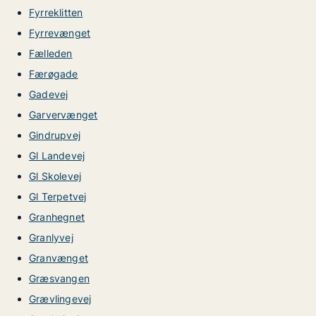
Fyrreklitten
Fyrrevænget
Fælleden
Færøgade
Gadevej
Garvervænget
Gindrupvej
Gl Landevej
Gl Skolevej
Gl Terpetvej
Granhegnet
Granlyvej
Granvænget
Græsvangen
Grævlingevej