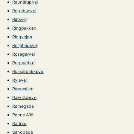
Raundrupvej
Regnbuevej
Ribsvej
Ringbakken
Ringvejen
Rolighedsvej
Rosagervej
Rugtvedvej
Russerbakkevej
Rylevej
Rævestien
Rævskærvej
Rømøgade
Rønne Alle
Safirvej
Sandgade