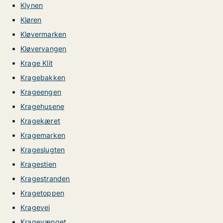
Klynen
Kløren
Kløvermarken
Kløvervangen
Krage Klit
Kragebakken
Krageengen
Kragehusene
Kragekæret
Kragemarken
Krageslugten
Kragestien
Kragestranden
Kragetoppen
Kragevej
Kragevænget