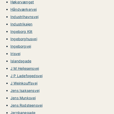
Høkervænget
Håndværkervej
Industrihavnsvej
Industrikajen
Ingeborg Klit
Ingeborghusvej
Ingeborgvej
Irisvej
Islandsgade
J M Hejlesensvej
J P Ladefogedsvej
J Weinkouffsvej
Jens Isaksensvej
Jens Munksvej
Jens Rodsteensvej
Jernbanegade