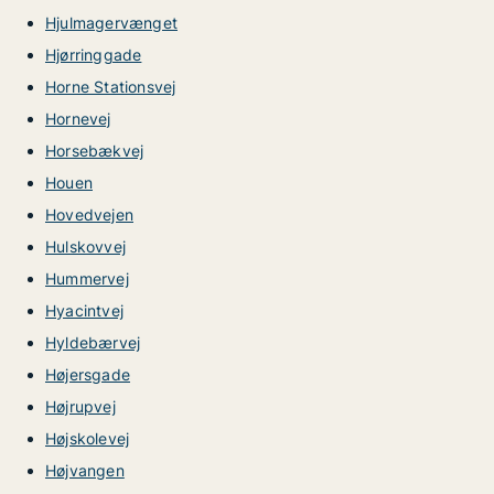
Hjulmagervænget
Hjørringgade
Horne Stationsvej
Hornevej
Horsebækvej
Houen
Hovedvejen
Hulskovvej
Hummervej
Hyacintvej
Hyldebærvej
Højersgade
Højrupvej
Højskolevej
Højvangen