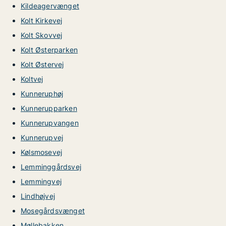
Kildeagervænget
Kolt Kirkevej
Kolt Skovvej
Kolt Østerparken
Kolt Østervej
Koltvej
Kunneruphøj
Kunnerupparken
Kunnerupvangen
Kunnerupvej
Kølsmosevej
Lemminggårdsvej
Lemmingvej
Lindhøjvej
Mosegårdsvænget
Møllebakken