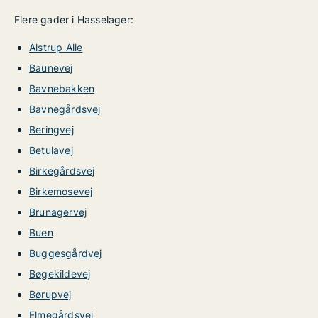
Flere gader i Hasselager:
Alstrup Alle
Baunevej
Bavnebakken
Bavnegårdsvej
Beringvej
Betulavej
Birkegårdsvej
Birkemosevej
Brunagervej
Buen
Buggesgårdvej
Bøgekildevej
Børupvej
Elmegårdsvej