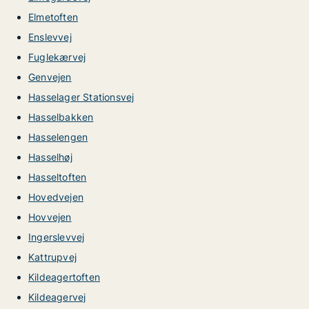
Elmetoften
Enslevvej
Fuglekærvej
Genvejen
Hasselager Stationsvej
Hasselbakken
Hasselengen
Hasselhøj
Hasseltoften
Hovedvejen
Hovvejen
Ingerslevvej
Kattrupvej
Kildeagertoften
Kildeagervej