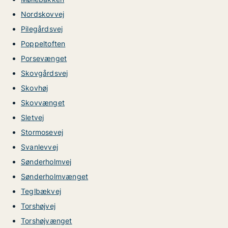
Nordskovvej
Pilegårdsvej
Poppeltoften
Porsevænget
Skovgårdsvej
Skovhøj
Skovvænget
Sletvej
Stormosevej
Svanlevvej
Sønderholmvej
Sønderholmvænget
Teglbækvej
Torshøjvej
Torshøjvænget