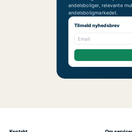
andelsboliger, relevante mu
andelsboligmarkedet.
Tilmeld nyhedsbrev
Email
Kontakt
Om service