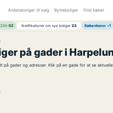
Andelsboliger til salg
Bytteboliger
Find køber
 24h
62
København
+
1
Notifikationer om nye boliger
23
e
iger på gader i Harpelu
lt på gader og adresser. Klik på en gade for at se aktuell
: