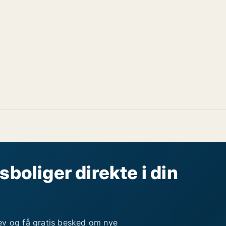
sboliger direkte i din
ev og få gratis besked om nye