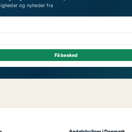
ligheder og nyheder fra
n
Andelsboliger i Danmark