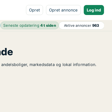
Opret
Opret annonce
Log ind
Seneste opdatering
4 t siden
Aktive annoncer
963
nde
e andelsboliger, markedsdata og lokal information.