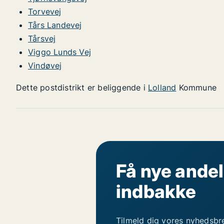
Torvevej
Tårs Landevej
Tårsvej
Viggo Lunds Vej
Vindøvej
Dette postdistrikt er beliggende i
Lolland
Kommune
Få nye andel
indbakke
Tilmeld dig vores nyhedsbr