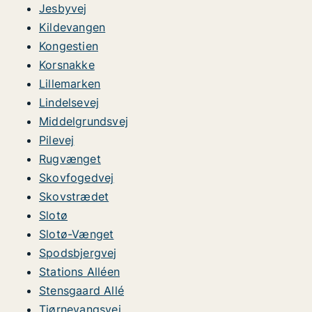
Jesbyvej
Kildevangen
Kongestien
Korsnakke
Lillemarken
Lindelsevej
Middelgrundsvej
Pilevej
Rugvænget
Skovfogedvej
Skovstrædet
Slotø
Slotø-Vænget
Spodsbjergvej
Stations Alléen
Stensgaard Allé
Tjørnevangsvej