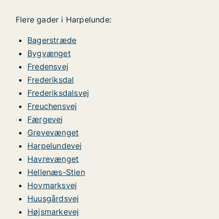
Flere gader i Harpelunde:
Bagerstræde
Bygvænget
Fredensvej
Frederiksdal
Frederiksdalsvej
Freuchensvej
Færgevej
Grevevænget
Harpelundevej
Havrevænget
Hellenæs-Stien
Hovmarksvej
Huusgårdsvej
Højsmarkevej