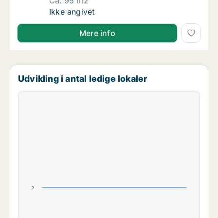
Ca. 95 m2
Ca. 95 m2 andelsbolig til salg i 8462 Harlev
Ikke angivet
Mere info
Udvikling i antal ledige lokaler
2