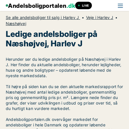
Andelsboligportalen
.dk
LIVE
Se alle andelsboliger til salg i Harlev J
Veje i Harlev J
Næshøjvej
Ledige andelsboliger på
Næshøjvej, Harlev J
Herunder ser du ledige andelsboliger på Næshøjvej i Harlev
J. Her finder du aktuelle andelsboliger, herunder lejligheder,
huse og andre boligtyper – opdateret løbende med de
nyeste markedsdata.
Til højre på siden kan du se den aktuelle markedsrapport for
Næshøjvej med antal ledige andelsboliger, gennemsnitlig
pris og gennemsnitlig pris pr. m². Længere nede finder du
grafer, der viser udviklingen i udbud og priser over tid, så
du hurtigt kan vurdere markedet.
Andelsboligportalen.dk overvåger markedet for
andelsboliger i hele Danmark og opdaterer løbende