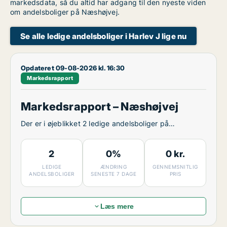
markedsdata, så du altid har adgang til den nyeste viden
om andelsboliger på Næshøjvej.
Se alle ledige andelsboliger i Harlev J lige nu
Opdateret 09-08-2026 kl. 16:30
Markedsrapport
Markedsrapport – Næshøjvej
Der er i øjeblikket 2 ledige andelsboliger på
Næshøjvej.
2
0%
0 kr.
LEDIGE
ÆNDRING
GENNEMSNITLIG
ANDELSBOLIGER
SENESTE 7 DAGE
PRIS
Læs mere