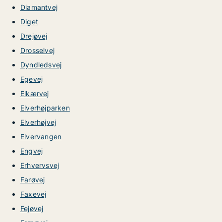
Diamantvej
Diget
Drejøvej
Drosselvej
Dyndledsvej
Egevej
Elkærvej
Elverhøjparken
Elverhøjvej
Elvervangen
Engvej
Erhvervsvej
Farøvej
Faxevej
Fejøvej