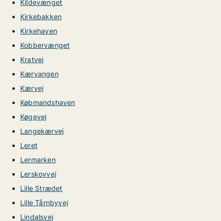
Kildevænget
Kirkebakken
Kirkehaven
Kobbervænget
Kratvej
Kærvangen
Kærvej
Købmandshaven
Køgevej
Langekærvej
Leret
Lermarken
Lerskovvej
Lille Strædet
Lille Tårnbyvej
Lindalsvej