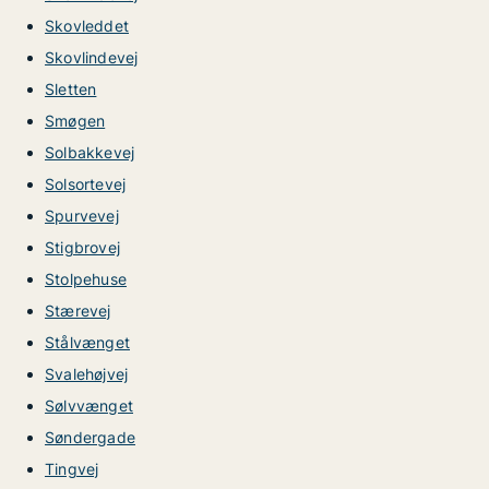
Skovleddet
Skovlindevej
Sletten
Smøgen
Solbakkevej
Solsortevej
Spurvevej
Stigbrovej
Stolpehuse
Stærevej
Stålvænget
Svalehøjvej
Sølvvænget
Søndergade
Tingvej