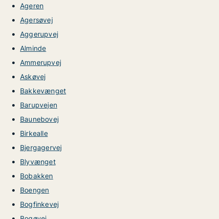
Ageren
Agersøvej
Aggerupvej
Alminde
Ammerupvej
Askøvej
Bakkevænget
Barupvejen
Baunebovej
Birkealle
Bjergagervej
Blyvænget
Bobakken
Boengen
Bogfinkevej
Bogøvej