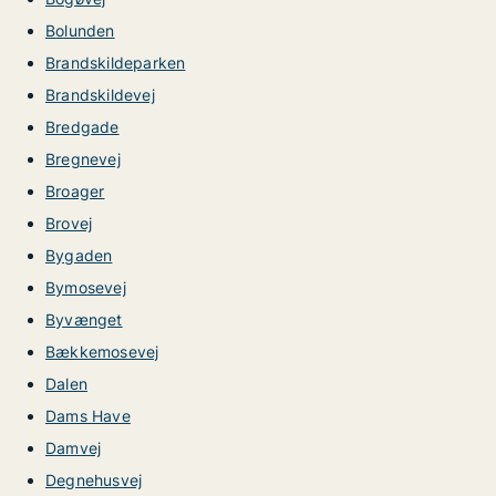
Bolunden
Brandskildeparken
Brandskildevej
Bredgade
Bregnevej
Broager
Brovej
Bygaden
Bymosevej
Byvænget
Bækkemosevej
Dalen
Dams Have
Damvej
Degnehusvej