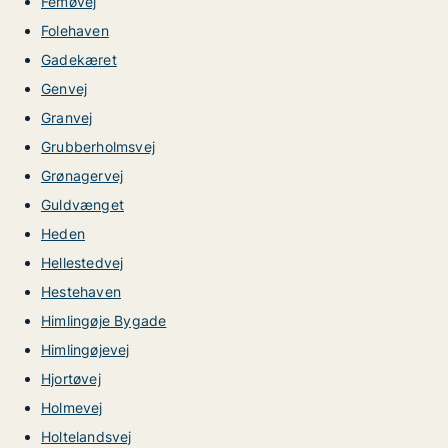
Femøvej
Folehaven
Gadekæret
Genvej
Granvej
Grubberholmsvej
Grønagervej
Guldvænget
Heden
Hellestedvej
Hestehaven
Himlingøje Bygade
Himlingøjevej
Hjortøvej
Holmevej
Holtelandsvej