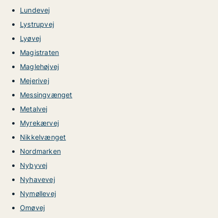
Lundevej
Lystrupvej
Lyøvej
Magistraten
Maglehøjvej
Mejerivej
Messingvænget
Metalvej
Myrekærvej
Nikkelvænget
Nordmarken
Nybyvej
Nyhavevej
Nymøllevej
Omøvej