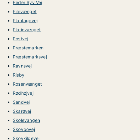
Peder Syv Vej
Pilevænget
Plantagevej
Platinvænget
Postvej
Præstemarken
Præstemarksvej
Ravnsvej
Risby
Rosenvænget
Rødhøjvej
Sandvej
Skarøvej
Skolevangen
Skovbovej
Skovkildevej