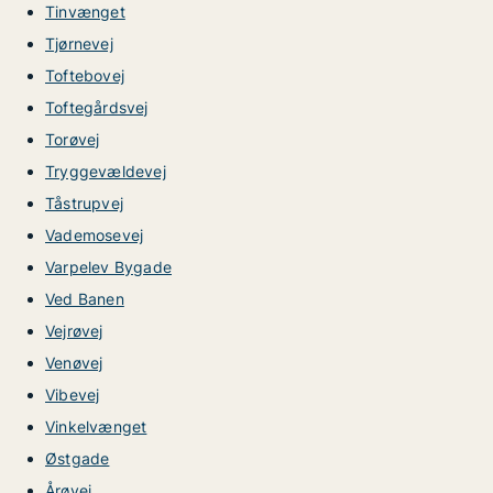
Tinvænget
Tjørnevej
Toftebovej
Toftegårdsvej
Torøvej
Tryggevældevej
Tåstrupvej
Vademosevej
Varpelev Bygade
Ved Banen
Vejrøvej
Venøvej
Vibevej
Vinkelvænget
Østgade
Årøvej