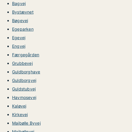
Bagvej
Bystævnet
Bøgevej
Egeparken
Egevej
Engvej
Færgegården
Grubbevej
Guldborghave
Guldborgvej
Guldstubvej
Havmosevej
Kaløvej
Kirkevej
Majbølle Byvej
Majbøllevej