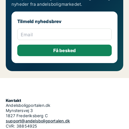
nyheder fra andelsboligmarkedet.
Tilmeld nyhedsbrev
Email
Kontakt
Andelsboligportalen.dk
Mynstersvej 3
1827 Frederiksberg C
support@andelsboligportalen.dk
CVR: 38854925