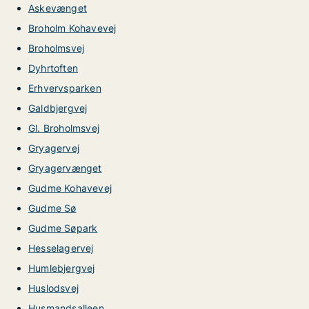
Askevænget
Broholm Kohavevej
Broholmsvej
Dyhrtoften
Erhvervsparken
Galdbjergvej
Gl. Broholmsvej
Gryagervej
Gryagervænget
Gudme Kohavevej
Gudme Sø
Gudme Søpark
Hesselagervej
Humlebjergvej
Huslodsvej
Husmandsalleen