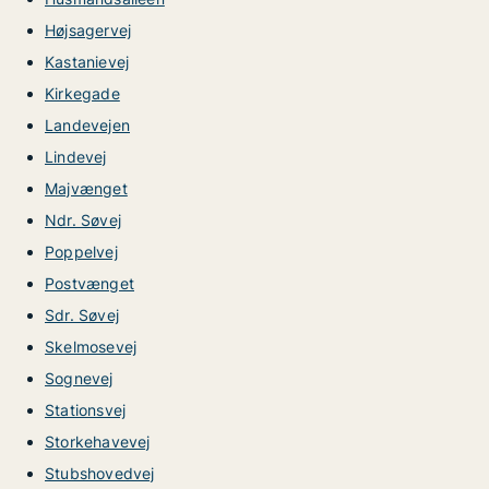
Højsagervej
Kastanievej
Kirkegade
Landevejen
Lindevej
Majvænget
Ndr. Søvej
Poppelvej
Postvænget
Sdr. Søvej
Skelmosevej
Sognevej
Stationsvej
Storkehavevej
Stubshovedvej