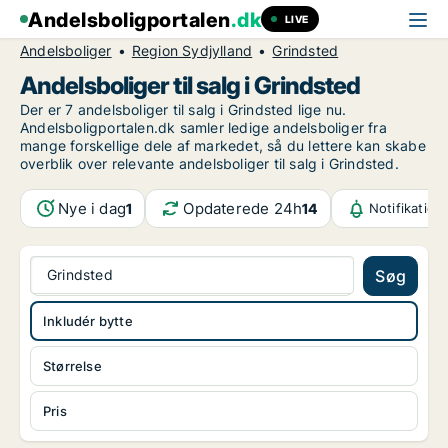
Andelsboligportalen
.dk
LIVE
Andelsboliger
Region Sydjylland
Grindsted
Andelsboliger til salg i Grindsted
Der er 7 andelsboliger til salg i Grindsted lige nu.
Andelsboligportalen.dk samler ledige andelsboliger fra
mange forskellige dele af markedet, så du lettere kan skabe
overblik over relevante andelsboliger til salg i Grindsted.
Nye i dag
Opdaterede 24h
1
14
Notifikation
Grindsted
Søg
Inkludér bytte
Størrelse
Pris