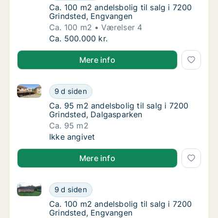
Ca. 100 m2 andelsbolig til salg i 7200 Grin
Ca. 100 m2 andelsbolig til salg i 7200
Grindsted, Engvangen
Ca. 100 m2
Værelser 4
Ca. 100 m2 andelsbolig til salg i 7200 Grin
Ca. 500.000 kr.
Mere info
Ca. 95 m2 andelsbolig til salg i 7200 Grindsted, Dal
Ca. 95 m2 andelsbolig til salg i 7200 Grind
9 d siden
Ca. 95 m2 andelsbolig til salg i 7200 Grind
Ca. 95 m2 andelsbolig til salg i 7200
Grindsted, Dalgasparken
Ca. 95 m2
Ca. 95 m2 andelsbolig til salg i 7200 Grind
Ikke angivet
Mere info
Ca. 100 m2 andelsbolig til salg i 7200 Grindsted, E
Ca. 100 m2 andelsbolig til salg i 7200 Grin
9 d siden
Ca. 100 m2 andelsbolig til salg i 7200 Grin
Ca. 100 m2 andelsbolig til salg i 7200
Grindsted, Engvangen