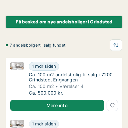
Få besked om nye andelsboliger i Grindsted
7 andelsboligertil salg fundet
Ca. 100 m2 andelsbolig til salg i 7200 Grindsted, E
Ca. 100 m2 andelsbolig til salg i 7200 Grin
1 mdr siden
Ca. 100 m2 andelsbolig til salg i 7200 Grin
Ca. 100 m2 andelsbolig til salg i 7200
Grindsted, Engvangen
Ca. 100 m2
Værelser 4
Ca. 100 m2 andelsbolig til salg i 7200 Grin
Ca. 500.000 kr.
Mere info
Ca. 100 m2 andelsbolig til salg i 7200 Grindsted, E
Ca. 100 m2 andelsbolig til salg i 7200 Grin
1 mdr siden