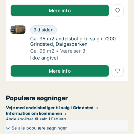
Mere info
Ca. 95 m2 andelsbolig til salg i 7200 Grindsted, Dal
Ca. 95 m2 andelsbolig til salg i 7200 Grind
9 d siden
Ca. 95 m2 andelsbolig til salg i 7200 Grind
Ca. 95 m2 andelsbolig til salg i 7200
Grindsted, Dalgasparken
Ca. 95 m2
Værelser 3
Ca. 95 m2 andelsbolig til salg i 7200 Grind
Ikke angivet
Mere info
Populære søgninger
Veje med andelsboliger til salg i Grindsted
Information om kommunen
Andelsboliger til salg i Esbjerg
Se alle populære søgninger