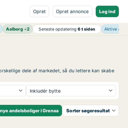
Opret
Opret annonce
Log ind
Aalborg
+
2
Aktive ann
Seneste opdatering
6 t siden
orskellige dele af markedet, så du lettere kan skabe
Inkludér bytte
nye andelsboliger i Grenaa
Sorter søgeresultat