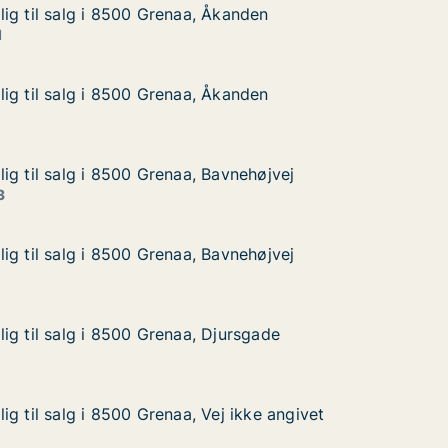
ig til salg i 8500 Grenaa, Åkanden
ig til salg i 8500 Grenaa, Åkanden
g i 8500 Grenaa, Åkanden
Åkanden
1
ig til salg i 8500 Grenaa, Åkanden
ig til salg i 8500 Grenaa, Åkanden
g i 8500 Grenaa, Åkanden
Åkanden
ig til salg i 8500 Grenaa, Bavnehøjvej
ig til salg i 8500 Grenaa, Bavnehøjvej
g i 8500 Grenaa, Bavnehøjvej
avnehøjvej
3
ig til salg i 8500 Grenaa, Bavnehøjvej
ig til salg i 8500 Grenaa, Bavnehøjvej
g i 8500 Grenaa, Bavnehøjvej
avnehøjvej
ig til salg i 8500 Grenaa, Djursgade
ig til salg i 8500 Grenaa, Djursgade
g i 8500 Grenaa, Djursgade
jursgade
g til salg i 8500 Grenaa, Vej ikke angivet
g til salg i 8500 Grenaa, Vej ikke angivet
 i 8500 Grenaa, Vej ikke angivet
j ikke angivet