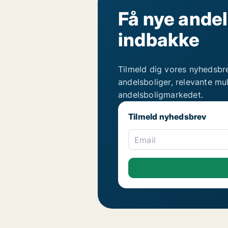
Få nye andel
indbakke
Tilmeld dig vores nyhedsbr
andelsboliger, relevante mu
andelsboligmarkedet.
Tilmeld nyhedsbrev
Email