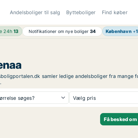
Andelsboliger til salg
Bytteboliger
Find køber
de 24h
13
København
+
1
Notifikationer om nye boliger
34
renaa
elsboligportalen.dk samler ledige andelsboliger fra mange f
.
tørrelse søges?
Vælg pris
Få besked om 