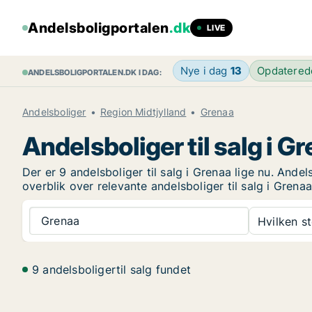
Andelsboligportalen
.dk
LIVE
Nye i dag
13
Opdatere
ANDELSBOLIGPORTALEN.DK I DAG:
Andelsboliger
Region Midtjylland
Grenaa
Andelsboliger til salg i G
Der er 9 andelsboliger til salg i Grenaa lige nu. And
overblik over relevante andelsboliger til salg i Grenaa
Grenaa
Hvilken s
9 andelsboligertil salg fundet