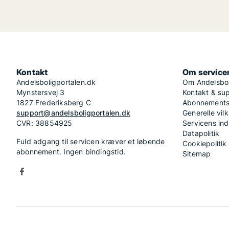
Kontakt
Om service
Andelsboligportalen.dk
Om Andelsbol
Mynstersvej 3
Kontakt & su
1827 Frederiksberg C
Abonnementsv
support@andelsboligportalen.dk
Generelle vilk
CVR: 38854925
Servicens in
Datapolitik
Fuld adgang til servicen kræver et løbende
Cookiepolitik
abonnement. Ingen bindingstid.
Sitemap