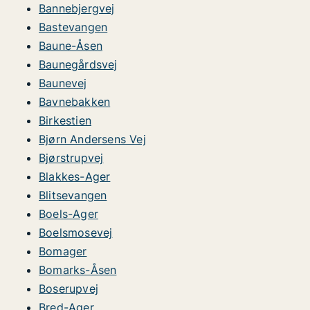
Bannebjergvej
Bastevangen
Baune-Åsen
Baunegårdsvej
Baunevej
Bavnebakken
Birkestien
Bjørn Andersens Vej
Bjørstrupvej
Blakkes-Ager
Blitsevangen
Boels-Ager
Boelsmosevej
Bomager
Bomarks-Åsen
Boserupvej
Bred-Ager