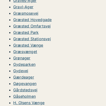
Graves-Ager
Gravl-Ager
Græsmosevej
Græsted Hovedgade
Græsted Omfartsvej
Græsted Park
Græsted Stationsvej
Græsted Vænge
Græsvænget
Grønager
Gydeparken
Gydevej
Gærdeager
Gøgevangen
Gårdstedsvej
Gåseholmen
H. Olsens Vænge