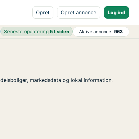
Opret
Opret annonce
Log ind
Seneste opdatering
5 t siden
Aktive annoncer
963
ndelsboliger, markedsdata og lokal information.