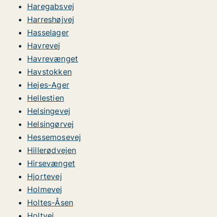
Haregabsvej
Harreshøjvej
Hasselager
Havrevej
Havrevænget
Havstokken
Hejes-Ager
Hellestien
Helsingevej
Helsingørvej
Hessemosevej
Hillerødvejen
Hirsevænget
Hjortevej
Holmevej
Holtes-Åsen
Holtvej