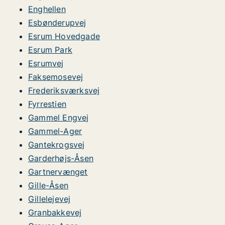
Enghellen
Esbønderupvej
Esrum Hovedgade
Esrum Park
Esrumvej
Faksemosevej
Frederiksværksvej
Fyrrestien
Gammel Engvej
Gammel-Ager
Gantekrogsvej
Garderhøjs-Åsen
Gartnervænget
Gille-Åsen
Gillelejevej
Granbakkevej