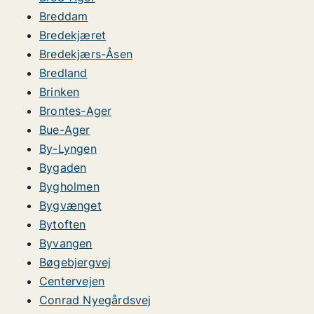
Breddam
Bredekjæret
Bredekjærs-Åsen
Bredland
Brinken
Brontes-Ager
Bue-Ager
By-Lyngen
Bygaden
Bygholmen
Bygvænget
Bytoften
Byvangen
Bøgebjergvej
Centervejen
Conrad Nyegårdsvej