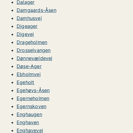
Dalager
Damgaards-Åsen
Damhusvej
Digeager
Digevej
Drageholmen
Drosselvangen
Dønnevældevej
Døse-Ager
Ebholmvej
Egeholt
Egehøvs-Åsen
Egerneholmen
Egernskoven
Enghaugen
Enghaven
Enghavevej