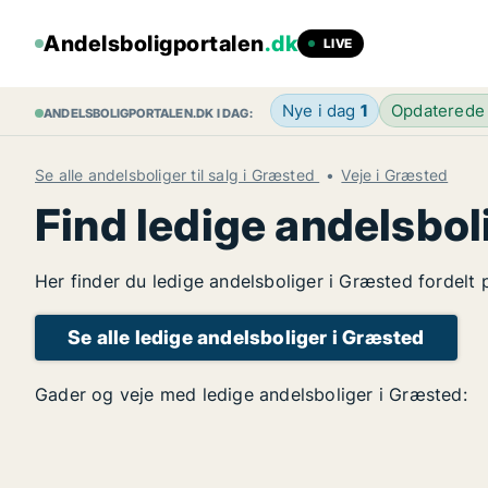
Andelsboligportalen
.dk
LIVE
Nye i dag
1
Opdaterede
ANDELSBOLIGPORTALEN.DK I DAG:
Se alle andelsboliger til salg i Græsted
Veje i Græsted
Find ledige andelsbol
Her finder du ledige andelsboliger i Græsted fordelt 
Se alle ledige andelsboliger i Græsted
Gader og veje med ledige andelsboliger i Græsted: