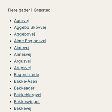
Flere gader i Græsted:
Agervej
Aggebo Skovvej
Aggebovej
Alme Englodsvej
Almevej
Annasvej
Argusvej
Arupsvej
Bagerstræde
Bakke-Åsen
Bakkeager
Bakkebjergvej
Bakkesvinget
Bakkevej