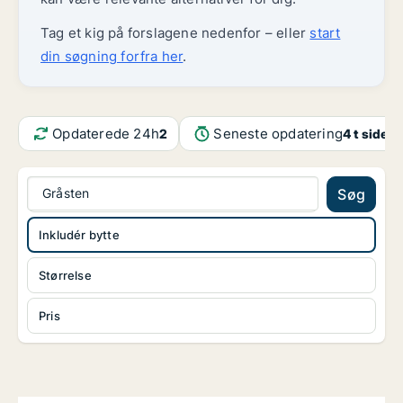
Tag et kig på forslagene nedenfor – eller
start
din søgning forfra her
.
Opdaterede 24h
Seneste opdatering
2
4 t siden
Gråsten
Søg
Inkludér bytte
Størrelse
Pris