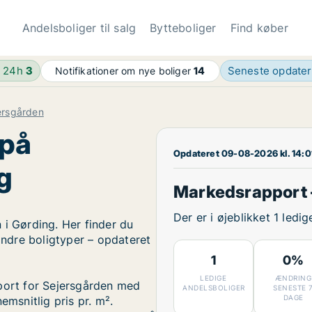
Andelsboliger til salg
Bytteboliger
Find køber
e 24h
3
Seneste opdate
Notifikationer om nye boliger
14
ersgården
 på
Opdateret 09-08-2026 kl. 14:0
g
Markedsrapport 
Der er i øjeblikket 1 ledi
 i Gørding. Her finder du
 andre boligtyper – opdateret
1
0%
LEDIGE
ÆNDRING
pport for Sejersgården med
ANDELSBOLIGER
SENESTE 
DAGE
emsnitlig pris pr. m².