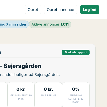
Opret
Opret annonce
Log ind
ring
7 min siden
Aktive annoncer
1.011
1
Markedsrapport
– Sejersgården
ge andelsboliger på Sejersgården.
0 kr.
0 kr.
0%
GENNEMSNITLIG
PRIS PER M2
ÆNDRING
7
PRIS
SENESTE 30
DAGE