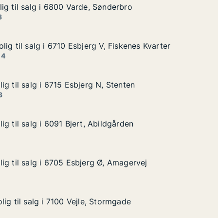
ig til salg i 6800 Varde, Sønderbro
ig til salg i 6800 Varde, Sønderbro
g i 6800 Varde, Sønderbro
nderbro
3
ig til salg i 6710 Esbjerg V, Fiskenes Kvarter
ig til salg i 6710 Esbjerg V, Fiskenes Kvarter
g i 6710 Esbjerg V, Fiskenes Kvarter
 Fiskenes Kvarter
 4
g til salg i 6715 Esbjerg N, Stenten
g til salg i 6715 Esbjerg N, Stenten
 i 6715 Esbjerg N, Stenten
 Stenten
3
g til salg i 6091 Bjert, Abildgården
g til salg i 6091 Bjert, Abildgården
 i 6091 Bjert, Abildgården
dgården
ig til salg i 6705 Esbjerg Ø, Amagervej
ig til salg i 6705 Esbjerg Ø, Amagervej
g i 6705 Esbjerg Ø, Amagervej
, Amagervej
ig til salg i 7100 Vejle, Stormgade
ig til salg i 7100 Vejle, Stormgade
g i 7100 Vejle, Stormgade
ormgade