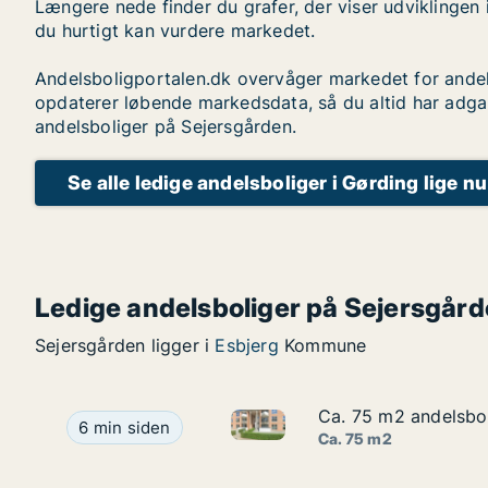
Længere nede finder du grafer, der viser udviklingen 
du hurtigt kan vurdere markedet.
Andelsboligportalen.dk overvåger markedet for andel
opdaterer løbende markedsdata, så du altid har adga
andelsboliger på Sejersgården.
Se alle ledige andelsboliger i Gørding lige nu
Ledige andelsboliger på Sejersgår
Sejersgården ligger i
Esbjerg
Kommune
Ca. 75 m2 andelsbol
Ca. 75 m2 andelsbol
Ca. 75 m2 andelsbolig til sal
Ca. 75 m2 andelsbolig til salg i 6800 Varde, Søn
6 min siden
Ca. 75 m2