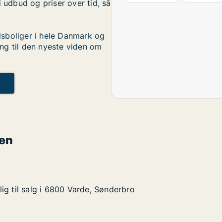
i udbud og priser over tid, så
sboliger i hele Danmark og
ng til den nyeste viden om
den
ig til salg i 6800 Varde, Sønderbro
ig til salg i 6800 Varde, Sønderbro
g i 6800 Varde, Sønderbro
derbro