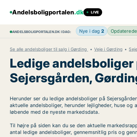
Andelsboligportalen
.dk
LIVE
Nye i dag
2
Opdatered
ANDELSBOLIGPORTALEN.DK I DAG:
Se alle andelsboliger til salg i Gørding
Veje i Gørding
Sej
Ledige andelsboliger
Sejersgården, Gørdin
Herunder ser du ledige andelsboliger på Sejersgården
aktuelle andelsboliger, herunder lejligheder, huse og
løbende med de nyeste markedsdata.
Til højre på siden kan du se den aktuelle markedsra
antal ledige andelsboliger, gennemsnitlig pris og genn