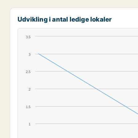
Udvikling i antal ledige lokaler
3.5
3
2.5
2
1.5
1