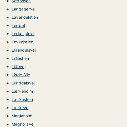
Kæraasen
Langagervej
Lavendelstien
Leddet
Lerkespield
Levkøjstien
Lilliendalsvej
Lilliestien
Lillievej
Linde Alle
Lunddalsvej
Lærkeholm
Lærkestien
Lærkevej
Magleholm
Magnoliavej