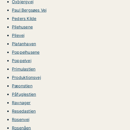
Oxbjergvej
Paul Bergsøes Vej
Peders Kilde
Pilehusene
Pilevej
Platanhaven
Poppelhusene
Poppelvej
Primulastien
Produktionsvej
Pæonstien
Påfuglestien
Ravnager
Resedastien
Rosenvej
Rosenåen