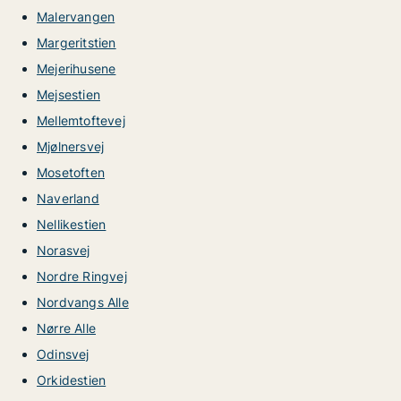
Malervangen
Margeritstien
Mejerihusene
Mejsestien
Mellemtoftevej
Mjølnersvej
Mosetoften
Naverland
Nellikestien
Norasvej
Nordre Ringvej
Nordvangs Alle
Nørre Alle
Odinsvej
Orkidestien