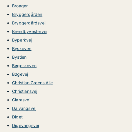
Broager
Bryggergården
Bryggergårdsvej
Brøndbyvestervej
Byparkvej
Byskoven
Bystien
Bøgeskoven
Bøgevej
Christian Greens Alle
Christiansvej
Clarasvej
Dalvangsvej
Diget
Digevangsvej