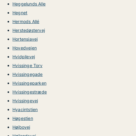
Heggelunds Alle
Hegnet
Hermods Allé
Herstedøstervej
Hortensiavej
Hovedvejen
Hvidpilevej
Hvissinge Torv
Hvissingegade
Hvissingeparken
Hvissingestræde
Hvissingevej
Hyacintstien
Høgestien
Højbovej
Højlandsvej