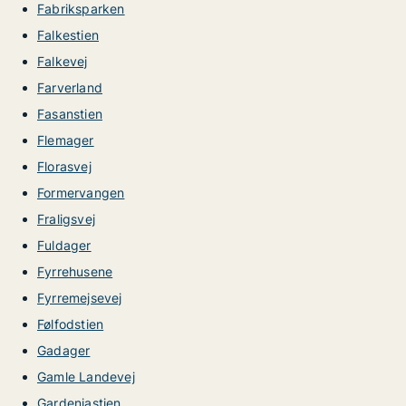
Fabriksparken
Falkestien
Falkevej
Farverland
Fasanstien
Flemager
Florasvej
Formervangen
Fraligsvej
Fuldager
Fyrrehusene
Fyrremejsevej
Følfodstien
Gadager
Gamle Landevej
Gardeniastien