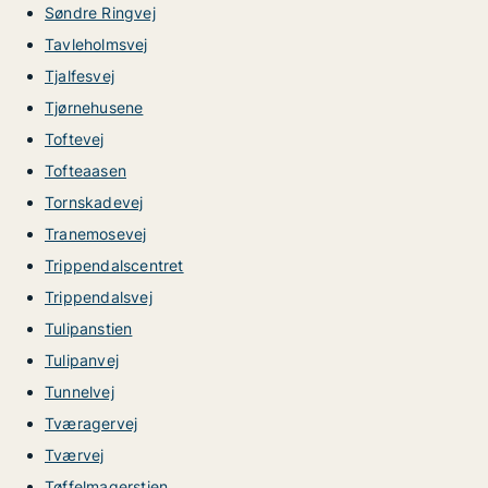
Søndre Ringvej
Tavleholmsvej
Tjalfesvej
Tjørnehusene
Toftevej
Tofteaasen
Tornskadevej
Tranemosevej
Trippendalscentret
Trippendalsvej
Tulipanstien
Tulipanvej
Tunnelvej
Tværagervej
Tværvej
Tøffelmagerstien