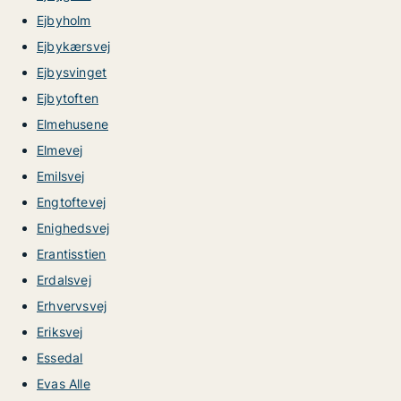
Ejbyholm
Ejbykærsvej
Ejbysvinget
Ejbytoften
Elmehusene
Elmevej
Emilsvej
Engtoftevej
Enighedsvej
Erantisstien
Erdalsvej
Erhvervsvej
Eriksvej
Essedal
Evas Alle