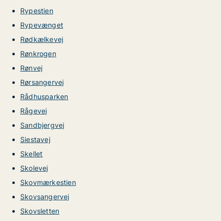
Rypestien
Rypevænget
Rødkælkevej
Rønkrogen
Rønvej
Rørsangervej
Rådhusparken
Rågevej
Sandbjergvej
Siestavej
Skellet
Skolevej
Skovmærkestien
Skovsangervej
Skovsletten