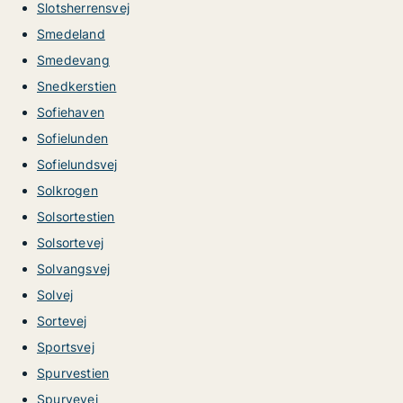
Slotsherrensvej
Smedeland
Smedevang
Snedkerstien
Sofiehaven
Sofielunden
Sofielundsvej
Solkrogen
Solsortestien
Solsortevej
Solvangsvej
Solvej
Sortevej
Sportsvej
Spurvestien
Spurvevej