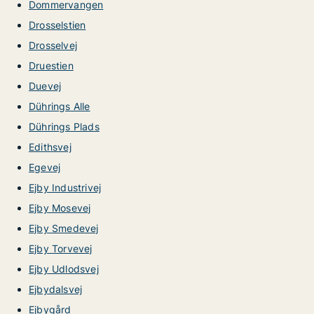
Dommervangen
Drosselstien
Drosselvej
Druestien
Duevej
Dührings Alle
Dührings Plads
Edithsvej
Egevej
Ejby Industrivej
Ejby Mosevej
Ejby Smedevej
Ejby Torvevej
Ejby Udlodsvej
Ejbydalsvej
Ejbygård