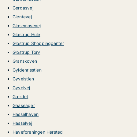
Gerdasvej
Glentevej
Glosemosevej
Glostrup Hule
Glostrup Shoppingcenter
Glostrup Torv
Granskoven
Gyldenrisstien
Gyvelstien
Gyvelvej
Gærdet
Gaaseager
Hasselhaven
Hasselvej
Haveforeningen Hersted