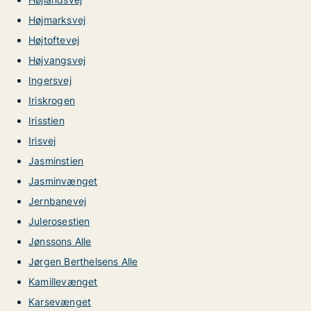
Højmarksvej
Højtoftevej
Højvangsvej
Ingersvej
Iriskrogen
Irisstien
Irisvej
Jasminstien
Jasminvænget
Jernbanevej
Julerosestien
Jønssons Alle
Jørgen Berthelsens Alle
Kamillevænget
Karsevænget