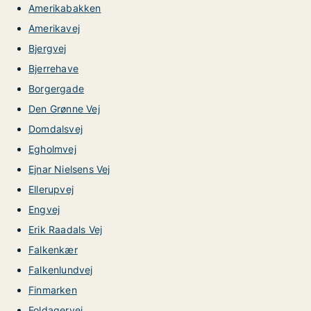
Amerikabakken
Amerikavej
Bjergvej
Bjerrehave
Borgergade
Den Grønne Vej
Domdalsvej
Egholmvej
Ejnar Nielsens Vej
Ellerupvej
Engvej
Erik Raadals Vej
Falkenkær
Falkenlundvej
Finmarken
Foldagervej