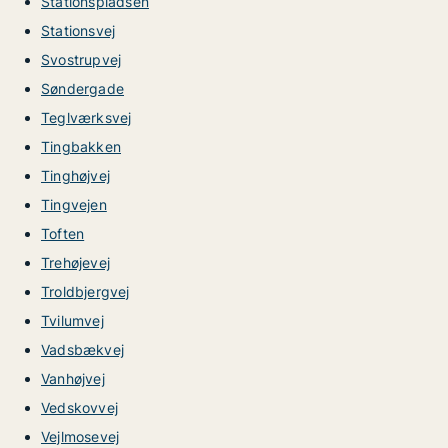
Stationspladsen
Stationsvej
Svostrupvej
Søndergade
Teglværksvej
Tingbakken
Tinghøjvej
Tingvejen
Toften
Trehøjevej
Troldbjergvej
Tvilumvej
Vadsbækvej
Vanhøjvej
Vedskovvej
Vejlmosevej