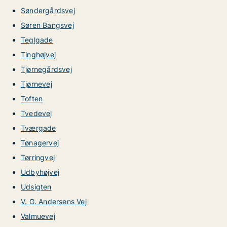
Søndergårdsvej
Søren Bangsvej
Teglgade
Tinghøjvej
Tjørnegårdsvej
Tjørnevej
Toften
Tvedevej
Tværgade
Tønagervej
Tørringvej
Udbyhøjvej
Udsigten
V. G. Andersens Vej
Valmuevej