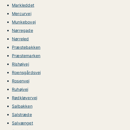
Markleddet
Mercurvej
Munkebovej
Nørregade
Nørreled
Præstebakken
Præstemarken
Rishøjvej
Roensgårdsvej
Rosenvej
Ruhøjvej
Rødkløvervej
Salbakken
Salstræde
Salvænget