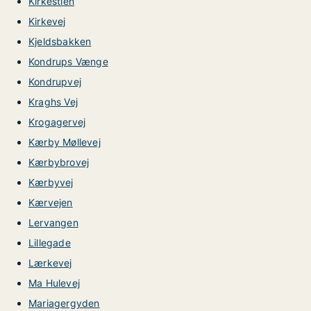
Kirkestien
Kirkevej
Kjeldsbakken
Kondrups Vænge
Kondrupvej
Kraghs Vej
Krogagervej
Kærby Møllevej
Kærbybrovej
Kærbyvej
Kærvejen
Lervangen
Lillegade
Lærkevej
Ma Hulevej
Mariagergyden