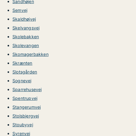
Sandhøjen
Semvej
Skaldhøjvej
Skelvangsvej
Skolebakken
Skolevangen
Skomagerbakken
Skrænten
Slotsgården
Sognevej
Sparrehusevej
Spentrupvej
Stangerumvej
Stolsbjergvej
Stoubyvej
Syrenvej