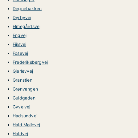
Degnebakken
Dyrbyvej
Elmegårdsvej
Engvej
Fiilsvej
Fosevej
Frederiksbergvej
Gjerlevvej
Granstien
Grønvangen
Guldgaden
Gyvelvej
Hadsundvej
Hald Møllevej
Haldvej