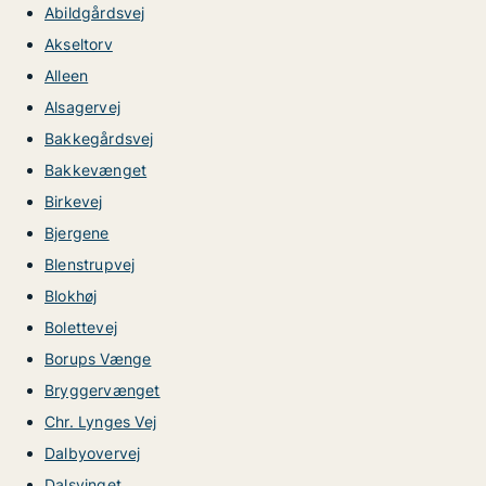
Abildgårdsvej
Akseltorv
Alleen
Alsagervej
Bakkegårdsvej
Bakkevænget
Birkevej
Bjergene
Blenstrupvej
Blokhøj
Bolettevej
Borups Vænge
Bryggervænget
Chr. Lynges Vej
Dalbyovervej
Dalsvinget