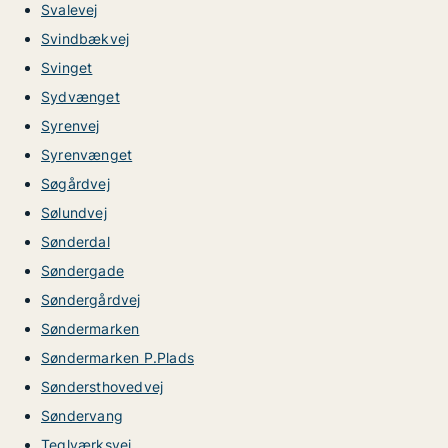
Svalevej
Svindbækvej
Svinget
Sydvænget
Syrenvej
Syrenvænget
Søgårdvej
Sølundvej
Sønderdal
Søndergade
Søndergårdvej
Søndermarken
Søndermarken P.Plads
Søndersthovedvej
Søndervang
Teglværksvej