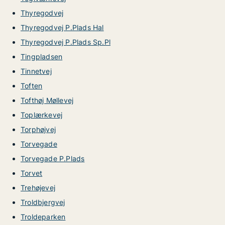
Thyregodvej
Thyregodvej P.Plads Hal
Thyregodvej P.Plads Sp.Pl
Tingpladsen
Tinnetvej
Toften
Tofthøj Møllevej
Toplærkevej
Torphøjvej
Torvegade
Torvegade P.Plads
Torvet
Trehøjevej
Troldbjergvej
Troldeparken