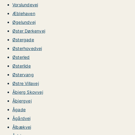
Vorslundevej
Æblehaven
Øgelundvej
Øster Dørkenvej
Østergade
Østerhovedvej
Østerled
Østerlide
Østervang
Østre Villavej
Åbjerg Skovvej
Åbjergvej
Ågade
Ågårdvej
Ålbækvej