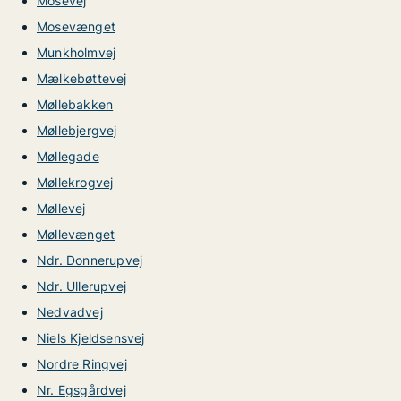
Mosevej
Mosevænget
Munkholmvej
Mælkebøttevej
Møllebakken
Møllebjergvej
Møllegade
Møllekrogvej
Møllevej
Møllevænget
Ndr. Donnerupvej
Ndr. Ullerupvej
Nedvadvej
Niels Kjeldsensvej
Nordre Ringvej
Nr. Egsgårdvej