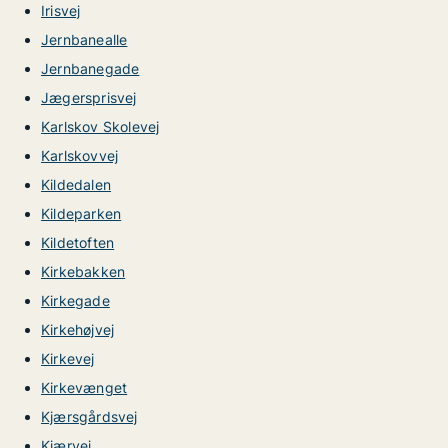
Irisvej
Jernbanealle
Jernbanegade
Jægersprisvej
Karlskov Skolevej
Karlskovvej
Kildedalen
Kildeparken
Kildetoften
Kirkebakken
Kirkegade
Kirkehøjvej
Kirkevej
Kirkevænget
Kjærsgårdsvej
Kjærvej