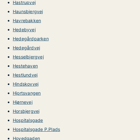
Hastrupvej
Haunsbjergvej
Havrebakken
Hedebyvej
Hedegårdparken
Hedegårdvej
Hesselbjergvej
Hestehaven
Hestlundvej
Hindskovvej
Hjortsvangen
Hjørnevej
Horsbjergvej
Hospitalsgade
Hospitalsgade P.Plads
Hovedgaden