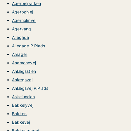
Agerbølparken
Agerbølvej
Agerholmvej
Agervang
Allegade
Allegade P.Plads
Amager
Anemonevej
Anlægsstien
Anlægsvej
Anlægsvej P.Plads
Askelunden
Bakkelyvej
Bakken
Bakkevej
Bakkevænget