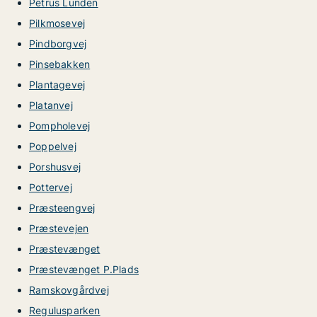
Petrus Lunden
Pilkmosevej
Pindborgvej
Pinsebakken
Plantagevej
Platanvej
Pompholevej
Poppelvej
Porshusvej
Pottervej
Præsteengvej
Præstevejen
Præstevænget
Præstevænget P.Plads
Ramskovgårdvej
Regulusparken