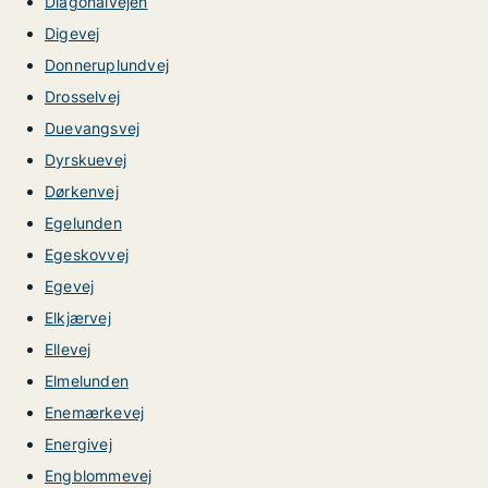
Diagonalvejen
Digevej
Donneruplundvej
Drosselvej
Duevangsvej
Dyrskuevej
Dørkenvej
Egelunden
Egeskovvej
Egevej
Elkjærvej
Ellevej
Elmelunden
Enemærkevej
Energivej
Engblommevej