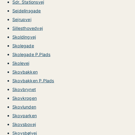
Sdr. Stationsvej
Seidelinsgade
Sejrupvej
Sillesthovedvej
Skoldingvej
Skolegade
Skolegade P.Plads
Skolevej
Skovbakken
Skovbakken P.Plads
Skovbrynet
Skovkrogen
Skovlunden
Skovparken
Skovsbovej
Skovsbølvej