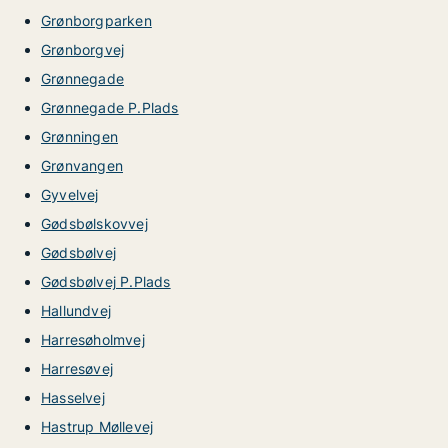
Grønborgparken
Grønborgvej
Grønnegade
Grønnegade P.Plads
Grønningen
Grønvangen
Gyvelvej
Gødsbølskovvej
Gødsbølvej
Gødsbølvej P.Plads
Hallundvej
Harresøholmvej
Harresøvej
Hasselvej
Hastrup Møllevej