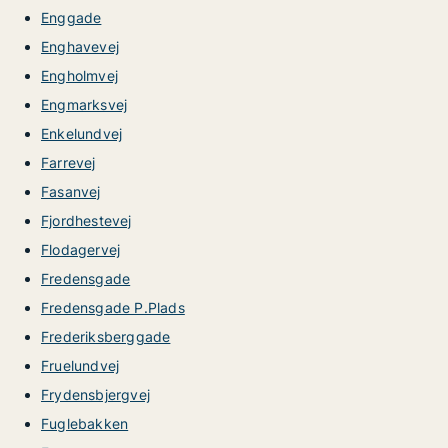
Enggade
Enghavevej
Engholmvej
Engmarksvej
Enkelundvej
Farrevej
Fasanvej
Fjordhestevej
Flodagervej
Fredensgade
Fredensgade P.Plads
Frederiksberggade
Fruelundvej
Frydensbjergvej
Fuglebakken