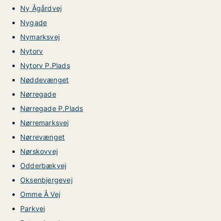
Ny Ågårdvej
Nygade
Nymarksvej
Nytorv
Nytorv P.Plads
Nøddevænget
Nørregade
Nørregade P.Plads
Nørremarksvej
Nørrevænget
Nørskovvej
Odderbækvej
Oksenbjergevej
Omme Å Vej
Parkvej