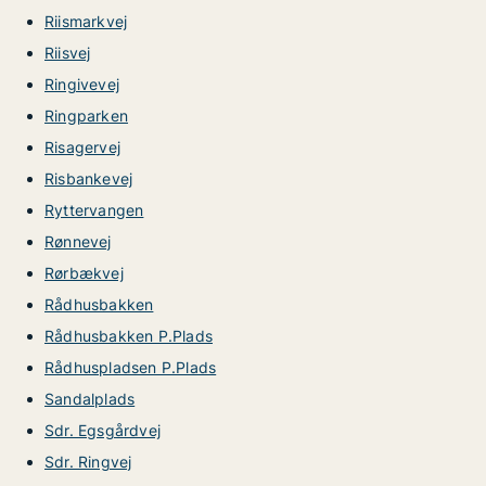
Riismarkvej
Riisvej
Ringivevej
Ringparken
Risagervej
Risbankevej
Ryttervangen
Rønnevej
Rørbækvej
Rådhusbakken
Rådhusbakken P.Plads
Rådhuspladsen P.Plads
Sandalplads
Sdr. Egsgårdvej
Sdr. Ringvej