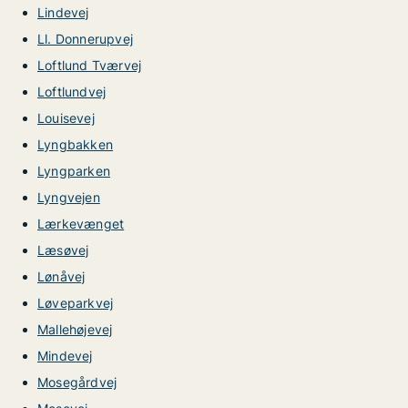
Lindevej
Ll. Donnerupvej
Loftlund Tværvej
Loftlundvej
Louisevej
Lyngbakken
Lyngparken
Lyngvejen
Lærkevænget
Læsøvej
Lønåvej
Løveparkvej
Mallehøjevej
Mindevej
Mosegårdvej