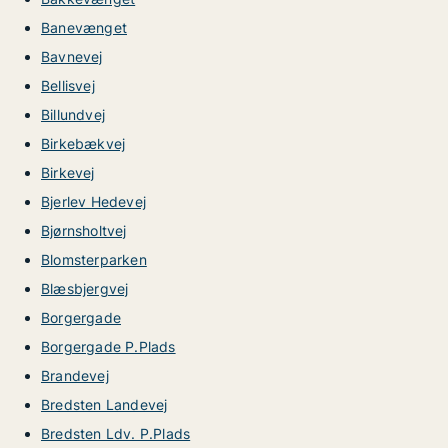
Banevænget
Bavnevej
Bellisvej
Billundvej
Birkebækvej
Birkevej
Bjerlev Hedevej
Bjørnsholtvej
Blomsterparken
Blæsbjergvej
Borgergade
Borgergade P.Plads
Brandevej
Bredsten Landevej
Bredsten Ldv. P.Plads