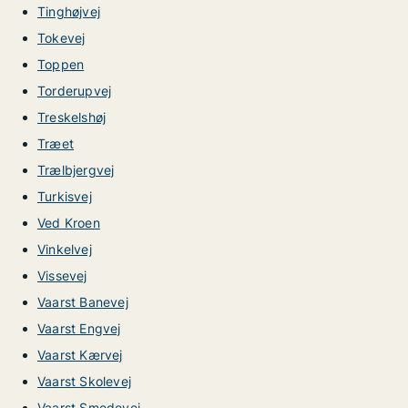
Tinghøjvej
Tokevej
Toppen
Torderupvej
Treskelshøj
Træet
Trælbjergvej
Turkisvej
Ved Kroen
Vinkelvej
Vissevej
Vaarst Banevej
Vaarst Engvej
Vaarst Kærvej
Vaarst Skolevej
Vaarst Smedevej