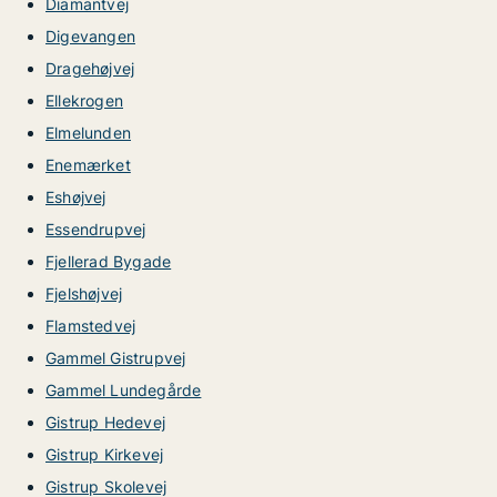
Diamantvej
Digevangen
Dragehøjvej
Ellekrogen
Elmelunden
Enemærket
Eshøjvej
Essendrupvej
Fjellerad Bygade
Fjelshøjvej
Flamstedvej
Gammel Gistrupvej
Gammel Lundegårde
Gistrup Hedevej
Gistrup Kirkevej
Gistrup Skolevej