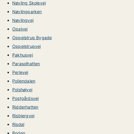
Nøvling Skolevej
Nøvlingparken
Nøvlingvej
Opalvej
Oppelstrup Bygade
Oppelstrupvej
Pakhusvej
Parasolhatten
Perlevej
Pollendalen
Polshøjvej
Postgårdsvej
Ridderhatten
Risbjergvej
Risdal
Roden