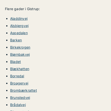
Flere gader i Gistrup:
Aladdinvej
Alsbjergvej
Aspedalen
Barken
Birkekrogen
Bjørnbakvej
Bladet
Blækhatten
Borredal
Broagervej
Brombærkrattet
Brunstedvej
Brådalvej