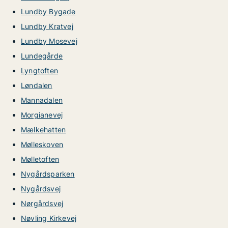
Lundby Bygade
Lundby Kratvej
Lundby Mosevej
Lundegårde
Lyngtoften
Løndalen
Mannadalen
Morgianevej
Mælkehatten
Mølleskoven
Mølletoften
Nygårdsparken
Nygårdsvej
Nørgårdsvej
Nøvling Kirkevej