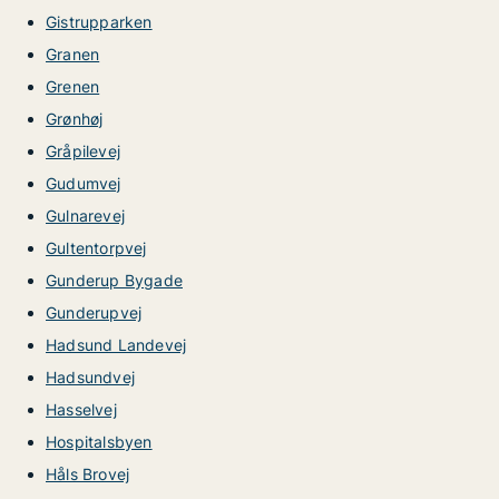
Gistrupparken
Granen
Grenen
Grønhøj
Gråpilevej
Gudumvej
Gulnarevej
Gultentorpvej
Gunderup Bygade
Gunderupvej
Hadsund Landevej
Hadsundvej
Hasselvej
Hospitalsbyen
Håls Brovej