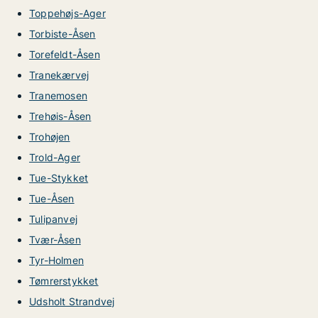
Toppehøjs-Ager
Torbiste-Åsen
Torefeldt-Åsen
Tranekærvej
Tranemosen
Trehøis-Åsen
Trohøjen
Trold-Ager
Tue-Stykket
Tue-Åsen
Tulipanvej
Tvær-Åsen
Tyr-Holmen
Tømrerstykket
Udsholt Strandvej