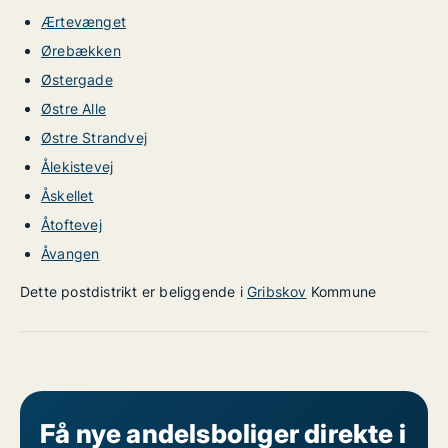
Ærtevænget
Ørebækken
Østergade
Østre Alle
Østre Strandvej
Ålekistevej
Åskellet
Åtoftevej
Åvangen
Dette postdistrikt er beliggende i
Gribskov
Kommune
Få nye andelsboliger direkte i