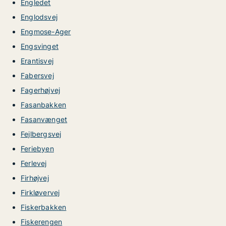
Engledet
Englodsvej
Engmose-Ager
Engsvinget
Erantisvej
Fabersvej
Fagerhøjvej
Fasanbakken
Fasanvænget
Fejlbergsvej
Feriebyen
Ferlevej
Firhøjvej
Firkløvervej
Fiskerbakken
Fiskerengen