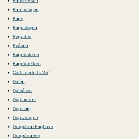
Breine-Åsen
Brennehøjen
Buen
Bugeshøjen
Bygaden
Byåsen
Bøgebakken
Bøgebækken
Carl Lendorfs Vej
Dalen
Daleåsen
Digehøfdet
Digeshøj
Digevangen
Dragstrup Enghave
Dragstrupvej