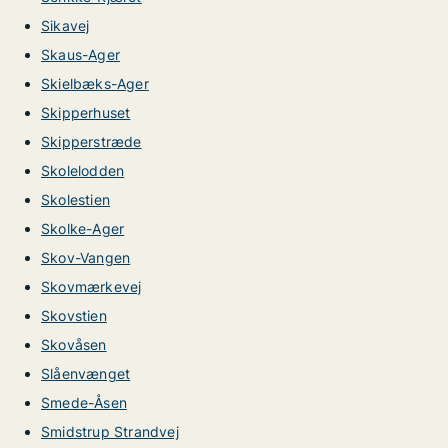
Sikavej
Skaus-Ager
Skielbæks-Ager
Skipperhuset
Skipperstræde
Skolelodden
Skolestien
Skolke-Ager
Skov-Vangen
Skovmærkevej
Skovstien
Skovåsen
Slåenvænget
Smede-Åsen
Smidstrup Strandvej