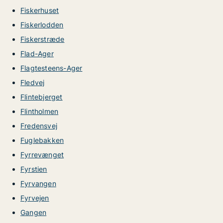
Fiskerhuset
Fiskerlodden
Fiskerstræde
Flad-Ager
Flagtesteens-Ager
Fledvej
Flintebjerget
Flintholmen
Fredensvej
Fuglebakken
Fyrrevænget
Fyrstien
Fyrvangen
Fyrvejen
Gangen