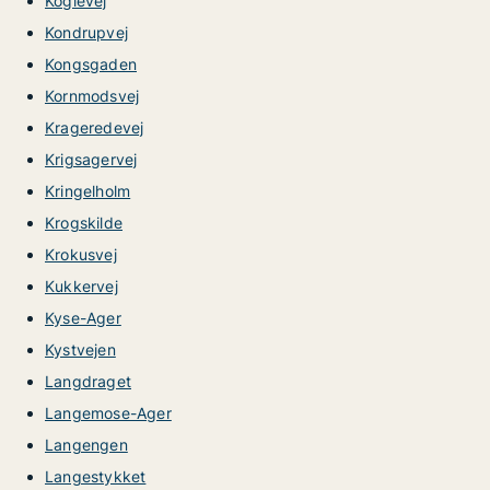
Koglevej
Kondrupvej
Kongsgaden
Kornmodsvej
Krageredevej
Krigsagervej
Kringelholm
Krogskilde
Krokusvej
Kukkervej
Kyse-Ager
Kystvejen
Langdraget
Langemose-Ager
Langengen
Langestykket