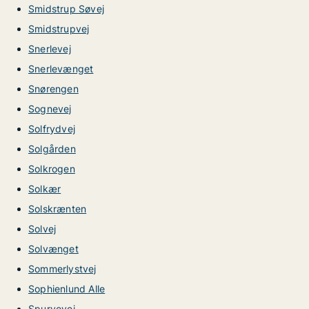
Smidstrup Søvej
Smidstrupvej
Snerlevej
Snerlevænget
Snørengen
Sognevej
Solfrydvej
Solgården
Solkrogen
Solkær
Solskrænten
Solvej
Solvænget
Sommerlystvej
Sophienlund Alle
Spurvevej