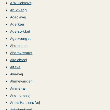
A W Holmsvej
Abildvang
Acaciavej
Agerkær
Agerstykket
Agervænget
Ahornstien
Ahornvænget
Akelejevej
Alfavej
Almevej
Alumevangen
Ammekær
Anemonevej
Arent Hansens Vej
Askelundsvej