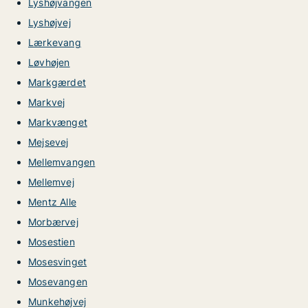
Lyshøjvangen
Lyshøjvej
Lærkevang
Løvhøjen
Markgærdet
Markvej
Markvænget
Mejsevej
Mellemvangen
Mellemvej
Mentz Alle
Morbærvej
Mosestien
Mosesvinget
Mosevangen
Munkehøjvej