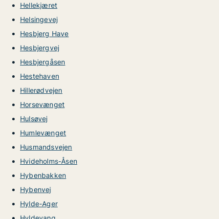
Hellekjæret
Helsingevej
Hesbjerg Have
Hesbjergvej
Hesbjergåsen
Hestehaven
Hillerødvejen
Horsevænget
Hulsøvej
Humlevænget
Husmandsvejen
Hvideholms-Åsen
Hybenbakken
Hybenvej
Hylde-Ager
Hyldevang