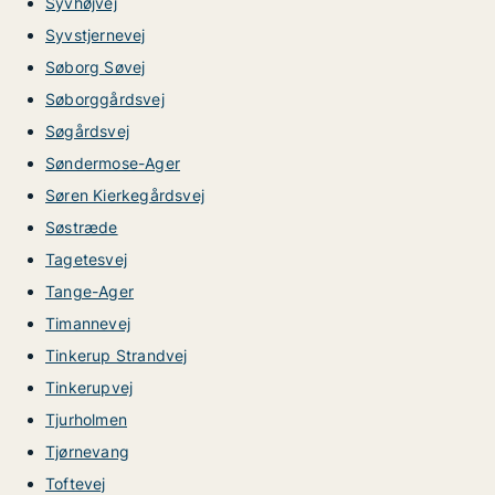
Syvhøjvej
Syvstjernevej
Søborg Søvej
Søborggårdsvej
Søgårdsvej
Søndermose-Ager
Søren Kierkegårdsvej
Søstræde
Tagetesvej
Tange-Ager
Timannevej
Tinkerup Strandvej
Tinkerupvej
Tjurholmen
Tjørnevang
Toftevej