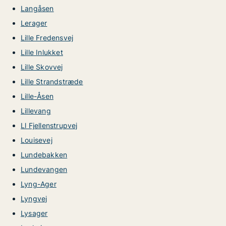
Langåsen
Lerager
Lille Fredensvej
Lille Inlukket
Lille Skovvej
Lille Strandstræde
Lille-Åsen
Lillevang
Ll Fjellenstrupvej
Louisevej
Lundebakken
Lundevangen
Lyng-Ager
Lyngvej
Lysager