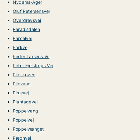
Nydams-Ager
Oluf Petersensvej
Overdrevsvej
Paradisdalen
Parcelvej
Parkvej
Peder Larsens Vej
Peter Fjelstrups Vej
Pileskoven
Pilevang
Pinjevej
Plantagevej
Poppelvang
Poppelvej
Poppelvænget
Pæonvej