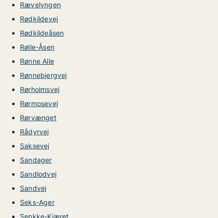
Rævelyngen
Rødkildevej
Rødkildeåsen
Rølle-Åsen
Rønne Alle
Rønnebjergvej
Rørholmsvej
Rørmosevej
Rørvænget
Rådyrvej
Saksevej
Sandager
Sandlodvej
Sandvej
Seks-Ager
Senkke-Kjæret