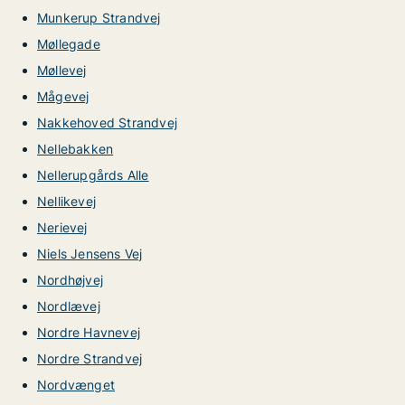
Munkerup Strandvej
Møllegade
Møllevej
Mågevej
Nakkehoved Strandvej
Nellebakken
Nellerupgårds Alle
Nellikevej
Nerievej
Niels Jensens Vej
Nordhøjvej
Nordlævej
Nordre Havnevej
Nordre Strandvej
Nordvænget