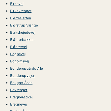
Birkevej
Birkevænget
Bjerresletten
Bjørstrup Vænge
Blakshejedevej
Blåbærbakken
Blåbærvej
Bognevej
Boholmsvej
Bonderupgårds Alle
Bonderupvejen
Bougne-Åsen
Bovænget
Bregnerødvej
Bregnevej