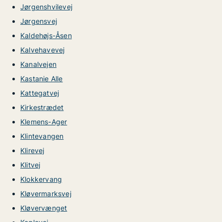
Jørgenshvilevej
Jørgensvej
Kaldehøjs-Åsen
Kalvehavevej
Kanalvejen
Kastanie Alle
Kattegatvej
Kirkestrædet
Klemens-Ager
Klintevangen
Klirevej
Klitvej
Klokkervang
Kløvermarksvej
Kløvervænget