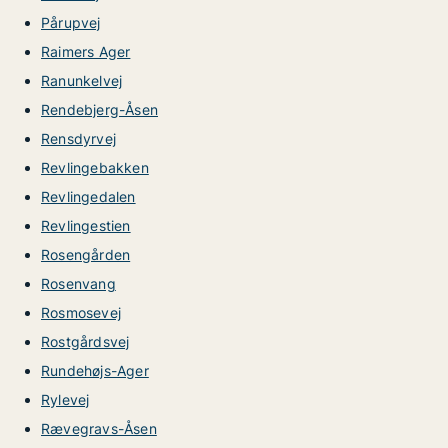
Pårupvej
Raimers Ager
Ranunkelvej
Rendebjerg-Åsen
Rensdyrvej
Revlingebakken
Revlingedalen
Revlingestien
Rosengården
Rosenvang
Rosmosevej
Rostgårdsvej
Rundehøjs-Ager
Rylevej
Rævegravs-Åsen