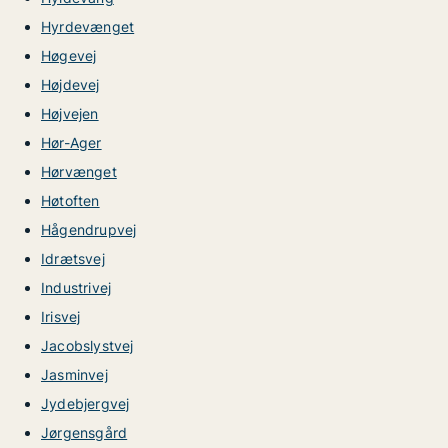
Hyrdevænget
Høgevej
Højdevej
Højvejen
Hør-Ager
Hørvænget
Høtoften
Hågendrupvej
Idrætsvej
Industrivej
Irisvej
Jacobslystvej
Jasminvej
Jydebjergvej
Jørgensgård