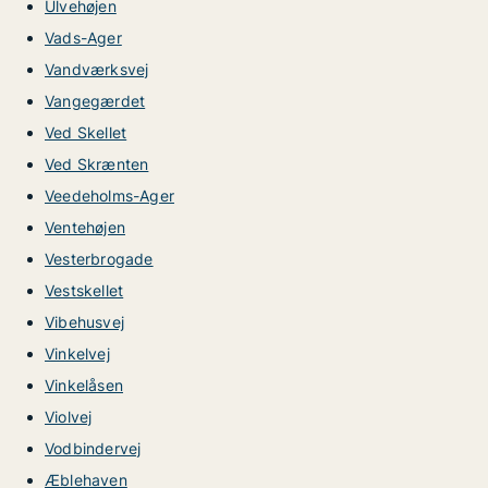
Ulvehøjen
Vads-Ager
Vandværksvej
Vangegærdet
Ved Skellet
Ved Skrænten
Veedeholms-Ager
Ventehøjen
Vesterbrogade
Vestskellet
Vibehusvej
Vinkelvej
Vinkelåsen
Violvej
Vodbindervej
Æblehaven