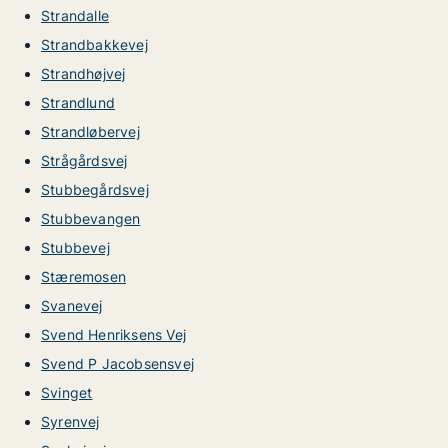
Strandalle
Strandbakkevej
Strandhøjvej
Strandlund
Strandløbervej
Strågårdsvej
Stubbegårdsvej
Stubbevangen
Stubbevej
Stæremosen
Svanevej
Svend Henriksens Vej
Svend P Jacobsensvej
Svinget
Syrenvej