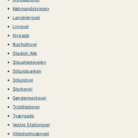
Købmandskrogen
Langbjergvej
Lyngvej
Nygade
Rugholmvej
Stadion Alle
Staushedevejen
Stilundparken
Stilundvej
Storkevej
Søndermarksvej
Troldhedevej
Tværgade
Vestre Stationsvej
Villesholmvænget