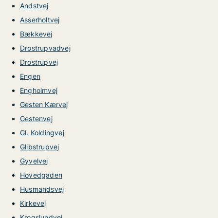
Andstvej
Asserholtvej
Bækkevej
Drostrupvadvej
Drostrupvej
Engen
Engholmvej
Gesten Kærvej
Gestenvej
Gl. Koldingvej
Glibstrupvej
Gyvelvej
Hovedgaden
Husmandsvej
Kirkevej
Krogslundvej