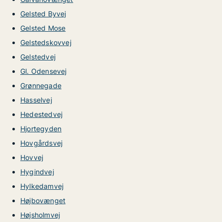
Gelsted Byvej
Gelsted Mose
Gelstedskovvej
Gelstedvej
Gl. Odensevej
Grønnegade
Hasselvej
Hedestedvej
Hjortegyden
Hovgårdsvej
Hovvej
Hygindvej
Hylkedamvej
Højbovænget
Højsholmvej