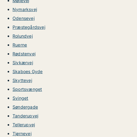
Møllevej
Nymarksvej
Odensevej
Præstegårdsvej
Rolundvej
Ruerne
Rødstenvej
Sivkærvej
Skaboes Gyde
Skyttevej
Sportsvænget
Svinget
Søndergade
Tanderupvej
Tellerupvej
Tjørnevej