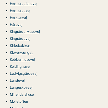
Hønneruplundvej
Hønnerupvej
Hørkærvej
Hårevej
Kingstrup Mosevej
Kingstrupvej
Kirkebakken
Kløvervænget
Kobbermosevej
Koldinghave
Ludvigsgårdevej
Lundevej
Lungeskovvej
Minendalshuse
Mølletoften