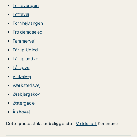
Toftevangen
Toftevej
Tornhøjvangen
Troldemoseled
Tømmervej
Tårup Udlod
Tåruplundvej
Tårupvej
Vinkelvej
Værkstedsvej
Ørsbjergskov
Østergade
Ålsbovej
Dette postdistrikt er beliggende i
Middelfart
Kommune