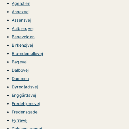
Agerstien
Annexvej
Assensvej
Aulbjergvej
Banevolden
Birkehøjvej
Brændemøllevej
Bøgevej
Dalbovej
Dammen
Dyregårdsvej
Enggårdsvej
Fredehjemsvej
Fredensgade
Fyrrevej
Galvanovænget