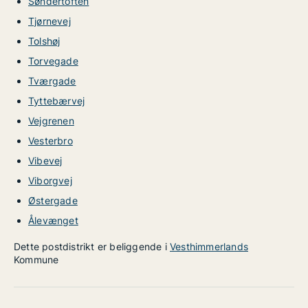
Søndertoften
Tjørnevej
Tolshøj
Torvegade
Tværgade
Tyttebærvej
Vejgrenen
Vesterbro
Vibevej
Viborgvej
Østergade
Ålevænget
Dette postdistrikt er beliggende i
Vesthimmerlands
Kommune