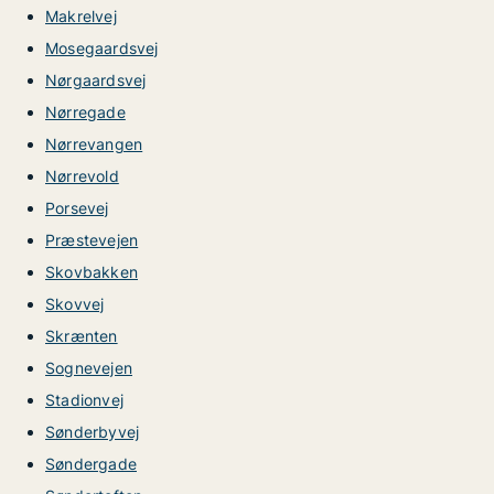
Makrelvej
Mosegaardsvej
Nørgaardsvej
Nørregade
Nørrevangen
Nørrevold
Porsevej
Præstevejen
Skovbakken
Skovvej
Skrænten
Sognevejen
Stadionvej
Sønderbyvej
Søndergade