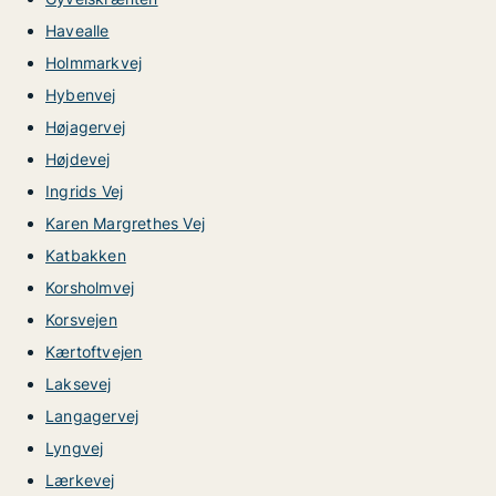
Havealle
Holmmarkvej
Hybenvej
Højagervej
Højdevej
Ingrids Vej
Karen Margrethes Vej
Katbakken
Korsholmvej
Korsvejen
Kærtoftvejen
Laksevej
Langagervej
Lyngvej
Lærkevej