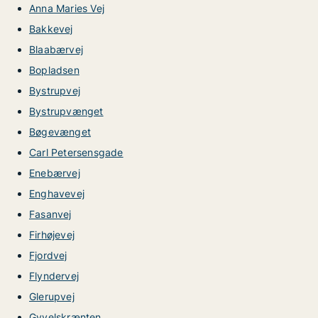
Anna Maries Vej
Bakkevej
Blaabærvej
Bopladsen
Bystrupvej
Bystrupvænget
Bøgevænget
Carl Petersensgade
Enebærvej
Enghavevej
Fasanvej
Firhøjevej
Fjordvej
Flyndervej
Glerupvej
Gyvelskrænten