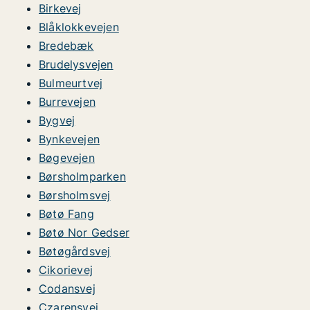
Birkevej
Blåklokkevejen
Bredebæk
Brudelysvejen
Bulmeurtvej
Burrevejen
Bygvej
Bynkevejen
Bøgevejen
Børsholmparken
Børsholmsvej
Bøtø Fang
Bøtø Nor Gedser
Bøtøgårdsvej
Cikorievej
Codansvej
Czarensvej