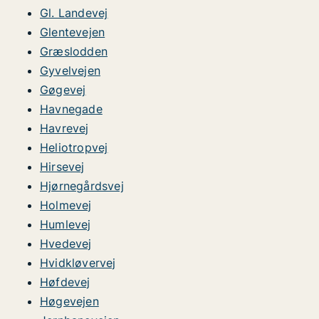
Gl. Landevej
Glentevejen
Græslodden
Gyvelvejen
Gøgevej
Havnegade
Havrevej
Heliotropvej
Hirsevej
Hjørnegårdsvej
Holmevej
Humlevej
Hvedevej
Hvidkløvervej
Høfdevej
Høgevejen