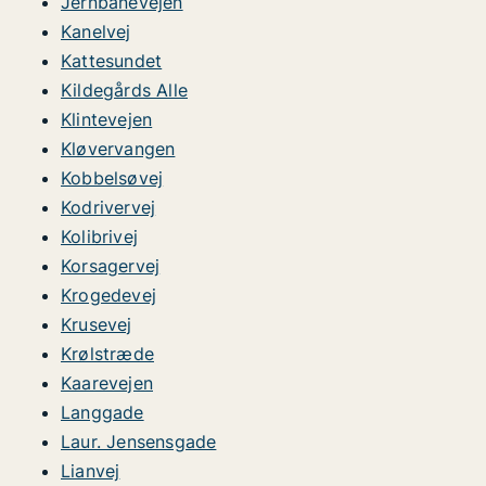
Jernbanevejen
Kanelvej
Kattesundet
Kildegårds Alle
Klintevejen
Kløvervangen
Kobbelsøvej
Kodrivervej
Kolibrivej
Korsagervej
Krogedevej
Krusevej
Krølstræde
Kaarevejen
Langgade
Laur. Jensensgade
Lianvej