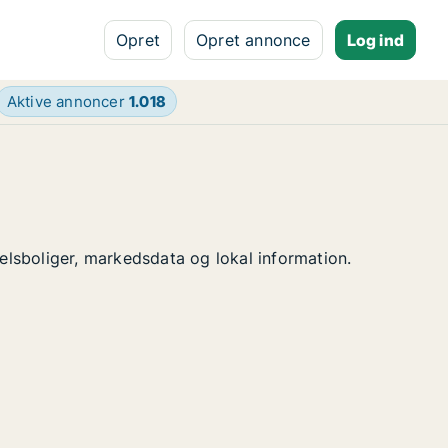
Opret
Opret annonce
Log ind
Aktive annoncer
1.018
delsboliger, markedsdata og lokal information.