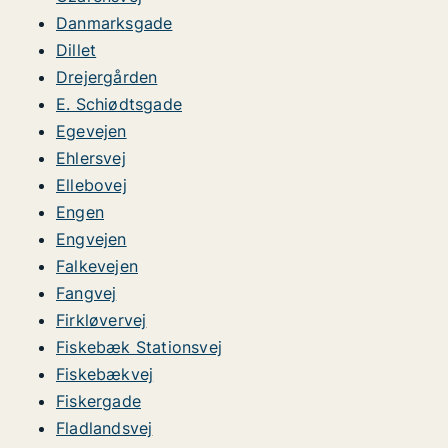
Danmarksgade
Dillet
Drejergården
E. Schiødtsgade
Egevejen
Ehlersvej
Ellebovej
Engen
Engvejen
Falkevejen
Fangvej
Firkløvervej
Fiskebæk Stationsvej
Fiskebækvej
Fiskergade
Fladlandsvej