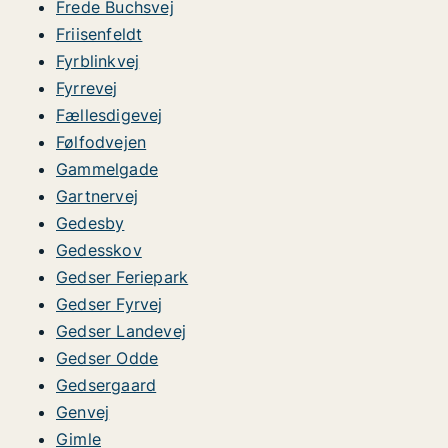
Frede Buchsvej
Friisenfeldt
Fyrblinkvej
Fyrrevej
Fællesdigevej
Følfodvejen
Gammelgade
Gartnervej
Gedesby
Gedesskov
Gedser Feriepark
Gedser Fyrvej
Gedser Landevej
Gedser Odde
Gedsergaard
Genvej
Gimle