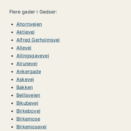
Flere gader i Gedser:
Ahornvejen
Aktievej
Alfred Gerholmsvej
Allevej
Allingsgavevej
Alrunevej
Ankergade
Askevej
Bakken
Bellisvejen
Bikubevej
Birkebovej
Birkemose
Birkemosevej