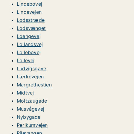
Lindebovej
Lindevejen
Lodsstræde
Lodsvænget
Loengevej
Lollandsvej
Lollebovej
Lollevej
Ludvigsgave
Lærkevejen
Margrethestien
Midtvej
Moltzaugade
Musvågevej
Nybygade
Perikumvejen
Pilevangen