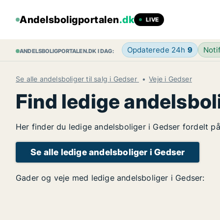
Andelsboligportalen
.dk
LIVE
Opdaterede 24h
9
Noti
ANDELSBOLIGPORTALEN.DK I DAG:
Se alle andelsboliger til salg i Gedser
Veje i Gedser
Find ledige andelsbol
Her finder du ledige andelsboliger i Gedser fordelt p
Se alle ledige andelsboliger i Gedser
Gader og veje med ledige andelsboliger i Gedser: