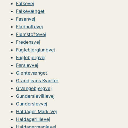
Falkevej
Falkevænget
Fasanvej
Fladholtevej
Flemstoftevej
Fredensvej
Fuglebjerglundvej
Fuglebjergvej
Førslevvej
Glentevænget
Grandjeans Kvarter
Grængebjergvej
Gunderslevlillevej
Gunderslevvej
Haldager Mark Vej
Haldagerlillevej
Haldagermaglevej