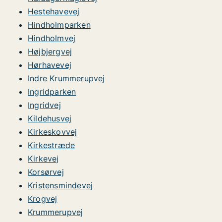
Hestehavevej
Hindholmparken
Hindholmvej
Højbjergvej
Hørhavevej
Indre Krummerupvej
Ingridparken
Ingridvej
Kildehusvej
Kirkeskovvej
Kirkestræde
Kirkevej
Korsørvej
Kristensmindevej
Krogvej
Krummerupvej