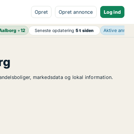
Opret
Opret annonce
Log ind
Aalborg
+
12
Aktive annon
Seneste opdatering
5 t siden
rg
 andelsboliger, markedsdata og lokal information.