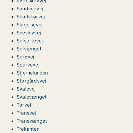
Røgeskovvej
Sandvedvej
Skælskørvej
Slagelsevej
Sneslevvej
Solsortevej
Solvænget
Sorøvej
Spurvevej
Stjernelunden
Storgårdsvej
Svalevej
Svalevænget
Torvet
Tranevej
Tranevænget
Trekanten