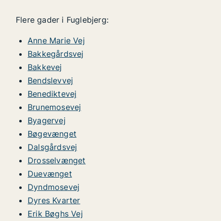
Flere gader i Fuglebjerg:
Anne Marie Vej
Bakkegårdsvej
Bakkevej
Bendslevvej
Benediktevej
Brunemosevej
Byagervej
Bøgevænget
Dalsgårdsvej
Drosselvænget
Duevænget
Dyndmosevej
Dyres Kvarter
Erik Bøghs Vej