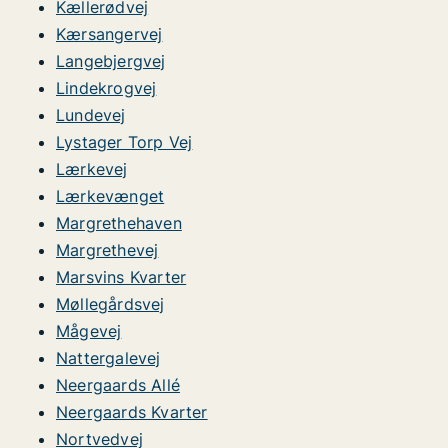
Kællerødvej
Kærsangervej
Langebjergvej
Lindekrogvej
Lundevej
Lystager Torp Vej
Lærkevej
Lærkevænget
Margrethehaven
Margrethevej
Marsvins Kvarter
Møllegårdsvej
Mågevej
Nattergalevej
Neergaards Allé
Neergaards Kvarter
Nortvedvej