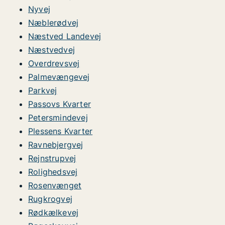
Nyvej
Næblerødvej
Næstved Landevej
Næstvedvej
Overdrevsvej
Palmevængevej
Parkvej
Passovs Kvarter
Petersmindevej
Plessens Kvarter
Ravnebjergvej
Rejnstrupvej
Rolighedsvej
Rosenvænget
Rugkrogvej
Rødkælkevej