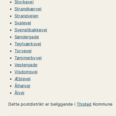
Storkevej
Strandkærvej
Strandvejen
Svalevej
Svenstibakkevej
Søndergade
Teglværksvej
Torvevej
Tømmerbyvej
Vestergade
Visdomsvej
Æblevej
Ålhøjvej
Ålvej
Dette postdistrikt er beliggende i
Thisted
Kommune