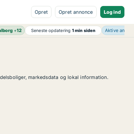
Opret
Opret annonce
Log ind
alborg
+
12
Aktive anno
Seneste opdatering
1 min siden
ndelsboliger, markedsdata og lokal information.