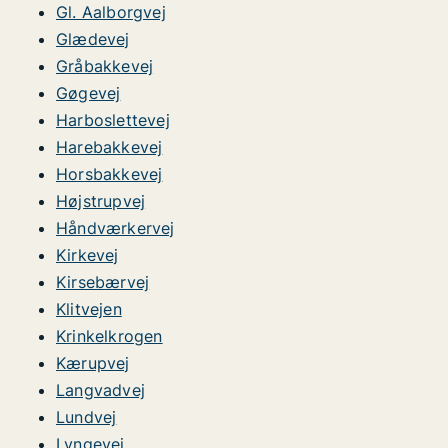
Gl. Aalborgvej
Glædevej
Gråbakkevej
Gøgevej
Harboslettevej
Harebakkevej
Horsbakkevej
Højstrupvej
Håndværkervej
Kirkevej
Kirsebærvej
Klitvejen
Krinkelkrogen
Kærupvej
Langvadvej
Lundvej
Lyngevej