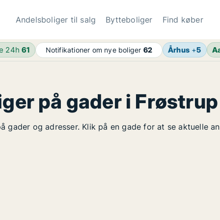
Andelsboliger til salg
Bytteboliger
Find køber
de 24h
61
Århus
+
5
A
Notifikationer om nye boliger
62
iger på gader i Frøstrup
 på gader og adresser. Klik på en gade for at se aktuelle a