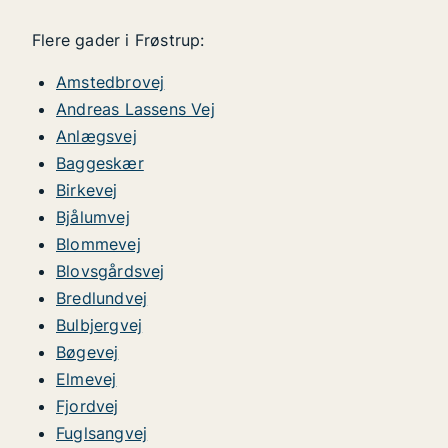
Flere gader i Frøstrup:
Amstedbrovej
Andreas Lassens Vej
Anlægsvej
Baggeskær
Birkevej
Bjålumvej
Blommevej
Blovsgårdsvej
Bredlundvej
Bulbjergvej
Bøgevej
Elmevej
Fjordvej
Fuglsangvej