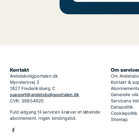
Kontakt
Om service
Andelsboligportalen.dk
Om Andelsbol
Mynstersvej 3
Kontakt & su
1827 Frederiksberg C
Abonnementsv
support@andelsboligportalen.dk
Generelle vilk
CVR: 38854925
Servicens in
Datapolitik
Fuld adgang til servicen kræver et løbende
Cookiepolitik
abonnement. Ingen bindingstid.
Sitemap