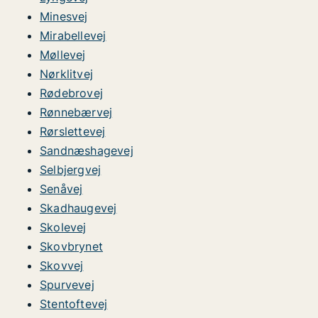
Minesvej
Mirabellevej
Møllevej
Nørklitvej
Rødebrovej
Rønnebærvej
Rørslettevej
Sandnæshagevej
Selbjergvej
Senåvej
Skadhaugevej
Skolevej
Skovbrynet
Skovvej
Spurvevej
Stentoftevej