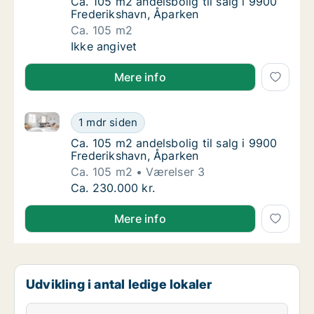
Ca. 105 m2 andelsbolig til salg i 9900 Fred
Ca. 105 m2 andelsbolig til salg i 9900
Frederikshavn, Åparken
Ca. 105 m2
Ca. 105 m2 andelsbolig til salg i 9900 Fred
Ikke angivet
Mere info
Ca. 105 m2 andelsbolig til salg i 9900 Frederikshavn
Ca. 105 m2 andelsbolig til salg i 9900 Fred
1 mdr siden
Ca. 105 m2 andelsbolig til salg i 9900 Fred
Ca. 105 m2 andelsbolig til salg i 9900
Frederikshavn, Åparken
Ca. 105 m2
Værelser 3
Ca. 105 m2 andelsbolig til salg i 9900 Fred
Ca. 230.000 kr.
Mere info
Udvikling i antal ledige lokaler