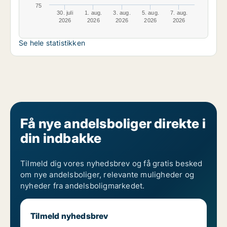
75
30. juli
1. aug.
3. aug.
5. aug.
7. aug.
2026
2026
2026
2026
2026
Se hele statistikken
Få nye andelsboliger direkte i
din indbakke
Tilmeld dig vores nyhedsbrev og få gratis besked
om nye andelsboliger, relevante muligheder og
nyheder fra andelsboligmarkedet.
Tilmeld nyhedsbrev