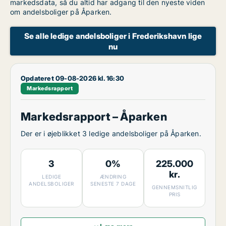
markedsdata, så du altid har adgang til den nyeste viden
om andelsboliger på Åparken.
Se alle ledige andelsboliger i Frederikshavn lige
nu
Opdateret 09-08-2026 kl. 16:30
Markedsrapport
Markedsrapport – Åparken
Der er i øjeblikket 3 ledige andelsboliger på Åparken.
3
0%
225.000
kr.
LEDIGE
ÆNDRING
ANDELSBOLIGER
SENESTE 7 DAGE
GENNEMSNITLIG
PRIS