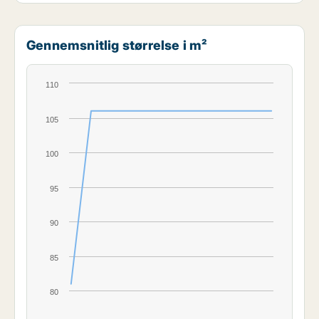
Gennemsnitlig størrelse i m²
110
105
100
95
90
85
80