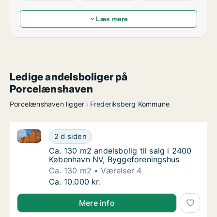
Læs mere
Ledige andelsboliger på
Porcelænshaven
Porcelænshaven ligger i
Frederiksberg
Kommune
Ca. 130 m2 andelsbolig til salg i 2400 København N
Ca. 130 m2 andelsbolig til salg i 2400 Køb
2 d siden
Ca. 130 m2 andelsbolig til salg i 2400 Køb
Ca. 130 m2 andelsbolig til salg i 2400
København NV, Byggeforeningshus
Ca. 130 m2
Værelser 4
Ca. 130 m2 andelsbolig til salg i 2400 Køb
Ca. 10.000 kr.
Mere info