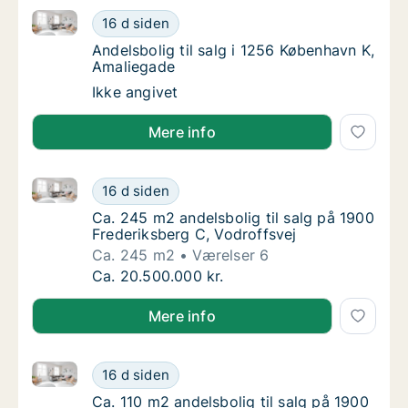
Andelsbolig til salg i 1256 København K, Amaliegade
Andelsbolig til salg i 1256 København K, Am
16 d siden
Andelsbolig til salg i 1256 København K, Am
Andelsbolig til salg i 1256 København K,
Amaliegade
Andelsbolig til salg i 1256 København K, Am
Ikke angivet
Mere info
Ca. 245 m2 andelsbolig til salg på 1900 Frederiksber
Ca. 245 m2 andelsbolig til salg på 1900 Fre
16 d siden
Ca. 245 m2 andelsbolig til salg på 1900 Fre
Ca. 245 m2 andelsbolig til salg på 1900
Frederiksberg C, Vodroffsvej
Ca. 245 m2
Værelser 6
Ca. 245 m2 andelsbolig til salg på 1900 Fre
Ca. 20.500.000 kr.
Mere info
Ca. 110 m2 andelsbolig til salg på 1900 Frederiksber
Ca. 110 m2 andelsbolig til salg på 1900 Fred
16 d siden
Ca. 110 m2 andelsbolig til salg på 1900 Fred
Ca. 110 m2 andelsbolig til salg på 1900