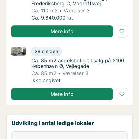
Frederiksberg C, Vodroffsvej
Ca. 110 m2
Værelser 3
Ca. 110 m2 andelsbolig til salg på 1900 Fred
Ca. 9.840.000 kr.
Mere info
Ca. 85 m2 andelsbolig til salg på 2100 København Ø,
Ca. 85 m2 andelsbolig til salg på 2100 Købe
28 d siden
Ca. 85 m2 andelsbolig til salg på 2100 Købe
Ca. 85 m2 andelsbolig til salg på 2100
København Ø, Vejlegade
Ca. 85 m2
Værelser 3
Ca. 85 m2 andelsbolig til salg på 2100 Købe
Ikke angivet
Mere info
Udvikling i antal ledige lokaler