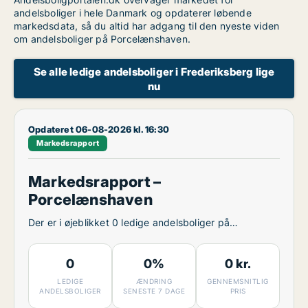
andelsboliger i hele Danmark og opdaterer løbende
markedsdata, så du altid har adgang til den nyeste viden
om andelsboliger på Porcelænshaven.
Se alle ledige andelsboliger i Frederiksberg lige
nu
Opdateret 06-08-2026 kl. 16:30
Markedsrapport
Markedsrapport –
Porcelænshaven
Der er i øjeblikket 0 ledige andelsboliger på
Porcelænshaven.
0
0%
0 kr.
LEDIGE
ÆNDRING
GENNEMSNITLIG
ANDELSBOLIGER
SENESTE 7 DAGE
PRIS