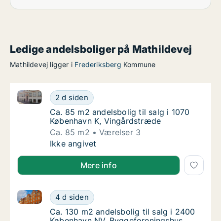
Ledige andelsboliger på Mathildevej
Mathildevej ligger i
Frederiksberg
Kommune
Ca. 85 m2 andelsbolig til salg i 1070 København K, 
Ca. 85 m2 andelsbolig til salg i 1070 Køben
2 d siden
Ca. 85 m2 andelsbolig til salg i 1070 Købe
Ca. 85 m2 andelsbolig til salg i 1070
København K, Vingårdstræde
Ca. 85 m2
Værelser 3
Ca. 85 m2 andelsbolig til salg i 1070 Køben
Ikke angivet
Mere info
Ca. 130 m2 andelsbolig til salg i 2400 København N
Ca. 130 m2 andelsbolig til salg i 2400 Køb
4 d siden
Ca. 130 m2 andelsbolig til salg i 2400 Køb
Ca. 130 m2 andelsbolig til salg i 2400
København NV, Byggeforeningshus