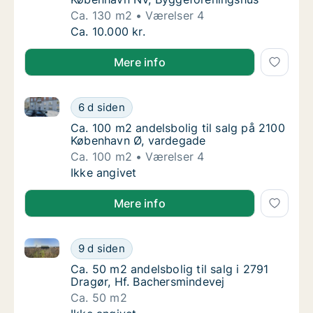
Ca. 130 m2
Værelser 4
Ca. 130 m2 andelsbolig til salg i 2400 Køb
Ca. 10.000 kr.
Mere info
Ca. 100 m2 andelsbolig til salg på 2100 København 
Ca. 100 m2 andelsbolig til salg på 2100 Kø
6 d siden
Ca. 100 m2 andelsbolig til salg på 2100 Kø
Ca. 100 m2 andelsbolig til salg på 2100
København Ø, vardegade
Ca. 100 m2
Værelser 4
Ca. 100 m2 andelsbolig til salg på 2100 Kø
Ikke angivet
Mere info
Ca. 50 m2 andelsbolig til salg i 2791 Dragør, Hf. Ba
Ca. 50 m2 andelsbolig til salg i 2791 Dragør
9 d siden
Ca. 50 m2 andelsbolig til salg i 2791 Dragør
Ca. 50 m2 andelsbolig til salg i 2791
Dragør, Hf. Bachersmindevej
Ca. 50 m2