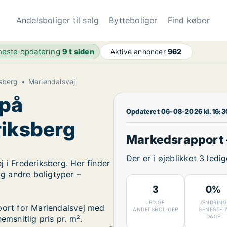
Andelsboliger til salg
Bytteboliger
Find køber
este opdatering
9 t siden
Aktive annoncer
962
ksberg
Mariendalsvej
 på
Opdateret 06-08-2026 kl. 16:3
riksberg
Markedsrapport 
Der er i øjeblikket 3 ledi
 i Frederiksberg. Her finder
og andre boligtyper –
3
0%
LEDIGE
ÆNDRING
port for Mariendalsvej med
ANDELSBOLIGER
SENESTE 
DAGE
emsnitlig pris pr. m².