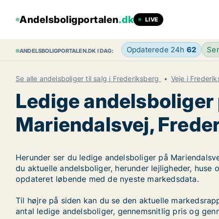
Andelsboligportalen
.dk
LIVE
Opdaterede 24h
62
Sen
ANDELSBOLIGPORTALEN.DK I DAG:
Se alle andelsboliger til salg i Frederiksberg
Veje i Frederi
Ledige andelsboliger
Mariendalsvej, Frede
Herunder ser du ledige andelsboliger på Mariendalsvej
du aktuelle andelsboliger, herunder lejligheder, huse 
opdateret løbende med de nyeste markedsdata.
Til højre på siden kan du se den aktuelle markedsrap
antal ledige andelsboliger, gennemsnitlig pris og genn