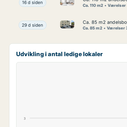
Ca. 110 m2 andelsbolig til sal
Ca. 110 m2 andelsbolig til salg på 1900 Frederik
16 d siden
Ca. 110 m2
Værelser
Ca. 85 m2 andelsbol
Ca. 85 m2 andelsbol
Ca. 85 m2 andelsbolig til sal
Ca. 85 m2 andelsbolig til salg på 2100 Københav
29 d siden
Ca. 85 m2
Værelser 
Udvikling i antal ledige lokaler
3