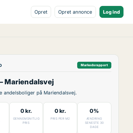
Opret
Opret annonce
Log ind
0
Markedsrapport
– Mariendalsvej
ge andelsboliger på Mariendalsvej.
0 kr.
0 kr.
0%
GENNEMSNITLIG
PRIS PER M2
ÆNDRING
7
PRIS
SENESTE 30
DAGE