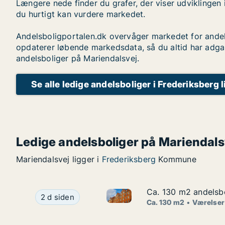
Længere nede finder du grafer, der viser udviklingen 
du hurtigt kan vurdere markedet.
Andelsboligportalen.dk overvåger markedet for andel
opdaterer løbende markedsdata, så du altid har adga
andelsboliger på Mariendalsvej.
Se alle ledige andelsboliger i Frederiksberg 
Ledige andelsboliger på Mariendals
Mariendalsvej ligger i
Frederiksberg
Kommune
Ca. 130 m2 andelsbo
Ca. 130 m2 andelsbo
Ca. 130 m2 andelsbolig til sa
Ca. 130 m2 andelsbolig til salg i 2400 Københa
2 d siden
Ca. 130 m2
Værelser