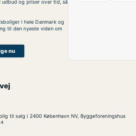
i udbud og priser over tid, så
sboliger i hele Danmark og
ng til den nyeste viden om
lige nu
vej
lig til salg i 2400 København NV, Byggeforeningshus
lig til salg i 2400 København NV, Byggeforeningshus
lg i 2400 København NV, Byggeforeningshus
vn NV, Byggeforeningshus
 4