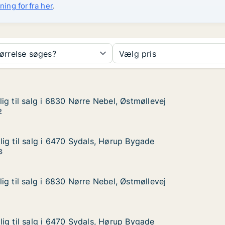
ning forfra her
.
tørrelse søges?
Vælg pris
ig til salg i 6830 Nørre Nebel, Østmøllevej
ig til salg i 6830 Nørre Nebel, Østmøllevej
 i 6830 Nørre Nebel, Østmøllevej
el, Østmøllevej
2
ig til salg i 6470 Sydals, Hørup Bygade
ig til salg i 6470 Sydals, Hørup Bygade
g i 6470 Sydals, Hørup Bygade
ørup Bygade
3
ig til salg i 6830 Nørre Nebel, Østmøllevej
ig til salg i 6830 Nørre Nebel, Østmøllevej
 i 6830 Nørre Nebel, Østmøllevej
el, Østmøllevej
ig til salg i 6470 Sydals, Hørup Bygade
ig til salg i 6470 Sydals, Hørup Bygade
g i 6470 Sydals, Hørup Bygade