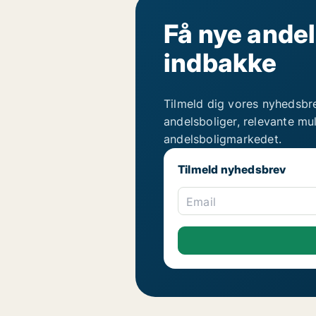
Få nye andel
indbakke
Tilmeld dig vores nyhedsbr
andelsboliger, relevante mu
andelsboligmarkedet.
Tilmeld nyhedsbrev
Email