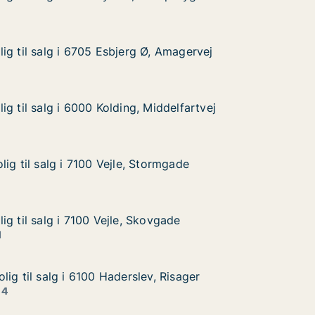
ørup Bygade
ig til salg i 6705 Esbjerg Ø, Amagervej
ig til salg i 6705 Esbjerg Ø, Amagervej
g i 6705 Esbjerg Ø, Amagervej
, Amagervej
g til salg i 6000 Kolding, Middelfartvej
g til salg i 6000 Kolding, Middelfartvej
 i 6000 Kolding, Middelfartvej
iddelfartvej
ig til salg i 7100 Vejle, Stormgade
ig til salg i 7100 Vejle, Stormgade
g i 7100 Vejle, Stormgade
ormgade
g til salg i 7100 Vejle, Skovgade
g til salg i 7100 Vejle, Skovgade
 i 7100 Vejle, Skovgade
vgade
1
ig til salg i 6100 Haderslev, Risager
ig til salg i 6100 Haderslev, Risager
g i 6100 Haderslev, Risager
, Risager
 4