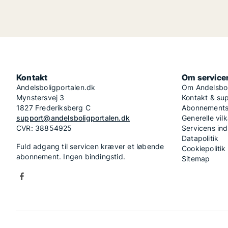
Kontakt
Om service
Andelsboligportalen.dk
Om Andelsbol
Mynstersvej 3
Kontakt & su
1827 Frederiksberg C
Abonnementsv
support@andelsboligportalen.dk
Generelle vilk
CVR: 38854925
Servicens in
Datapolitik
Fuld adgang til servicen kræver et løbende
Cookiepolitik
abonnement. Ingen bindingstid.
Sitemap