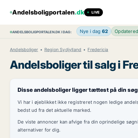
Andelsboligportalen
.dk
LIVE
Nye i dag
62
Opdatere
ANDELSBOLIGPORTALEN.DK I DAG:
Andelsboliger
Region Sydjylland
Fredericia
Andelsboliger til salg i Fr
Disse andelsboliger ligger tættest på din sø
Vi har i øjeblikket ikke registreret nogen ledige and
bedst ud fra det aktuelle marked.
De viste annoncer kan afvige fra din oprindelige søgn
alternativer for dig.