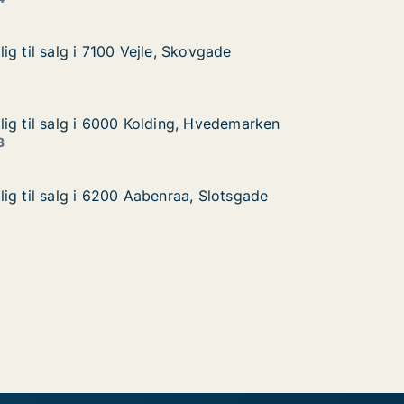
g til salg i 7100 Vejle, Skovgade
g til salg i 7100 Vejle, Skovgade
 i 7100 Vejle, Skovgade
vgade
ig til salg i 6000 Kolding, Hvedemarken
ig til salg i 6000 Kolding, Hvedemarken
g i 6000 Kolding, Hvedemarken
 Hvedemarken
3
ig til salg i 6200 Aabenraa, Slotsgade
ig til salg i 6200 Aabenraa, Slotsgade
g i 6200 Aabenraa, Slotsgade
 Slotsgade