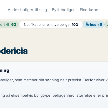
Andelsboliger til salg
Bytteboliger
Find køber
de 24h
62
Århus
+
5
Notifikationer om nye boliger
102
edericia
gning
elsboliger, som matcher din søgning helt præcist. Derfor viser
ing på eksempelvis boligtype, beliggenhed, størrelse eller pri