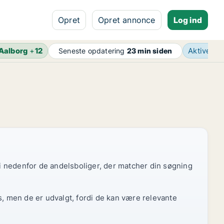
Opret
Opret annonce
Log ind
Aalborg
+
12
Aktive a
Seneste opdatering
23 min siden
 vi nedenfor de andelsboliger, der matcher din søgning
s, men de er udvalgt, fordi de kan være relevante