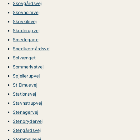
Skovgårdsvej
Skovholmvej
Skovkilevej
Skuderupvej
Smedegade
Snedkærgårdsvej
Solvænget
Sommerlystvej
Spjellerupvej
St Elmuevej
Stationsvej
Stavnstrupvej
Stenagervej
Stenbrydervej
Stengårdsvej
Storemøllevej