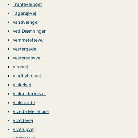
Truntevænget
Tågerupvej
Vandvænge
Ved Dæmningen
Vemmetoftevej
Vestergade
Vesterskovvej
Vibevej
Vindbyholtvej
Vinkelvej
Vinkældertorvet
Violstræde
Vivede Møllehuse
Vivedevej
Viverupvej