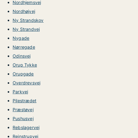
Nordhjemsvej
Nordhøjvej
Ny Strandskov
Ny Strandvej
Nygade
Nørregade
Odinsvej
Orup Tykke
Orupgade
Overdrevsvej
Parkvej
Pilestrædet
Præstøvej
Pushusvej
Rebslagervej
Rejnstrupvej