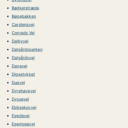
Bødkerstræde
Bøgebakken
Carstensvej
Conrads Vej
Dalbyvej
Dalgårdsparken
Dalgårdsvej
Danavej
Digestykket
Duevej
Dyrehavevej
Dyssevej
Ebbeskovvej
Egedevej
Egemosevej