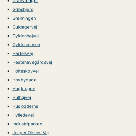
Granvænget
Gribsbjerg
Grønningen
Guldagervej
Gyldenhøjvej
Gyldenmosen
Hertelsvej
Hestehavegårdsvej
Holteskovvej
Hovbygade
Hugkrogen
Hulhøjvej
Huslodderne
Hylledevej
Industriparken
Jesper Olsens Vej