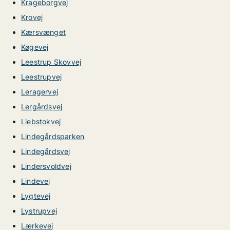
Krageborgvej
Krovej
Kærsvænget
Køgevej
Leestrup Skovvej
Leestrupvej
Leragervej
Lergårdsvej
Liebstokvej
Lindegårdsparken
Lindegårdsvej
Lindersvoldvej
Lindevej
Lygtevej
Lystrupvej
Lærkevej