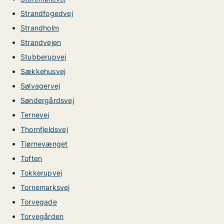
Strandfogedvej
Strandholm
Strandvejen
Stubberupvej
Sækkehusvej
Sølvagervej
Søndergårdsvej
Ternevej
Thornfjeldsvej
Tjørnevænget
Toften
Tokkerupvej
Tornemarksvej
Torvegade
Torvegården