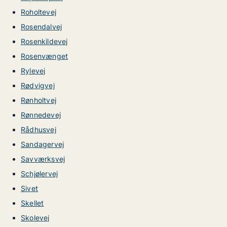
Roholtevej
Rosendalvej
Rosenkildevej
Rosenvænget
Rylevej
Rødvigvej
Rønholtvej
Rønnedevej
Rådhusvej
Sandagervej
Savværksvej
Schjølervej
Sivet
Skellet
Skolevej