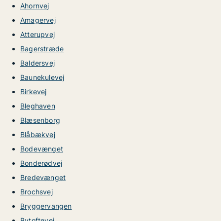
Ahornvej
Amagervej
Atterupvej
Bagerstræde
Baldersvej
Baunekulevej
Birkevej
Bleghaven
Blæsenborg
Blåbækvej
Bodevænget
Bonderødvej
Bredevænget
Brochsvej
Bryggervangen
Bytoftevej