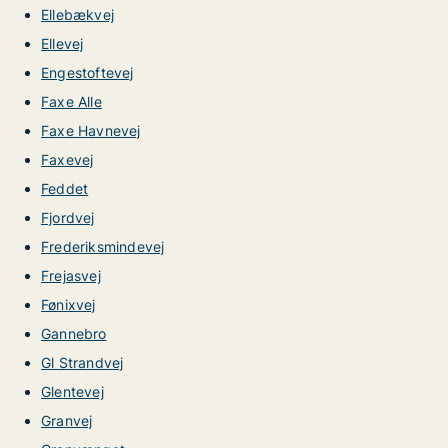
Ellebækvej
Ellevej
Engestoftevej
Faxe Alle
Faxe Havnevej
Faxevej
Feddet
Fjordvej
Frederiksmindevej
Frejasvej
Fønixvej
Gannebro
Gl Strandvej
Glentevej
Granvej