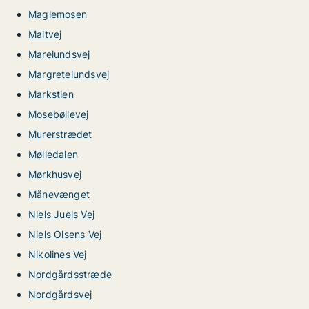
Maglemosen
Maltvej
Marelundsvej
Margretelundsvej
Markstien
Mosebøllevej
Murerstrædet
Mølledalen
Mørkhusvej
Månevænget
Niels Juels Vej
Niels Olsens Vej
Nikolines Vej
Nordgårdsstræde
Nordgårdsvej