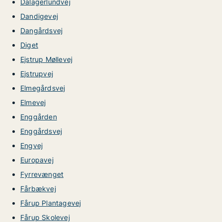
Dalagerlundvej
Dandigevej
Dangårdsvej
Diget
Ejstrup Møllevej
Ejstrupvej
Elmegårdsvej
Elmevej
Enggården
Enggårdsvej
Engvej
Europavej
Fyrrevænget
Fårbækvej
Fårup Plantagevej
Fårup Skolevej