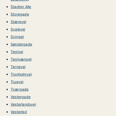
Stadion Alle
Storegade
Stærevej
Svalevej
Svinget
Søndergade
Teglvej
Teglvænget
Ternevej
Tronholmvej
Truevej
Tværgade
Vestergade
Vesterlandsvej
Vesterled