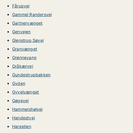
Fårupvej
Gammel Randersvej
Gartnervænget
Genvejen
Glenstrup Søvej
Granvænget
Grønnevang
Gråkærvej
Gundestrupbakken
Gyden
Gyvelvænget
Gøgevej
Hammershøjvej
Handestvej
Harestien