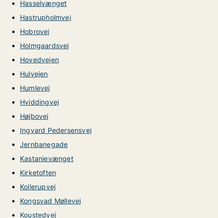
Hasselvænget
Hastrupholmvej
Hobrovej
Holmgaardsvej
Hovedvejen
Hulvejen
Humlevej
Hviddingvej
Højbovej
Ingvard Pedersensvej
Jernbanegade
Kastanievænget
Kirketoften
Kollerupvej
Kongsvad Møllevej
Koustedvej