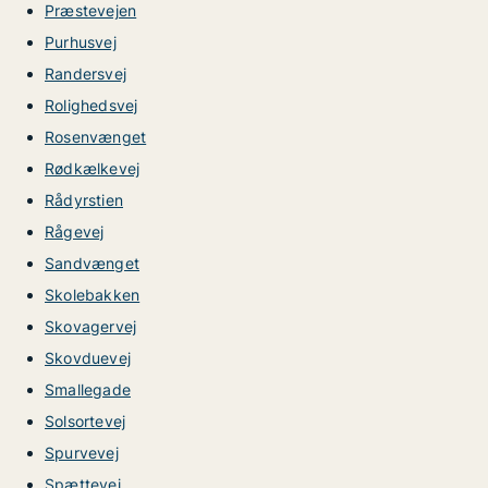
Præstevejen
Purhusvej
Randersvej
Rolighedsvej
Rosenvænget
Rødkælkevej
Rådyrstien
Rågevej
Sandvænget
Skolebakken
Skovagervej
Skovduevej
Smallegade
Solsortevej
Spurvevej
Spættevej