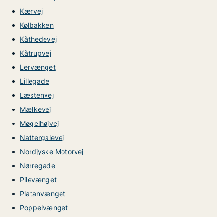
Kærvej
Kølbakken
Kåthedevej
Kåtrupvej
Lervænget
Lillegade
Læstenvej
Mælkevej
Møgelhøjvej
Nattergalevej
Nordjyske Motorvej
Nørregade
Pilevænget
Platanvænget
Poppelvænget