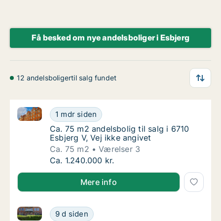
Få besked om nye andelsboliger i Esbjerg
12 andelsboligertil salg fundet
Ca. 75 m2 andelsbolig til salg i 6710 Esbjerg V, Vej i
Ca. 75 m2 andelsbolig til salg i 6710 Esbjerg
1 mdr siden
Ca. 75 m2 andelsbolig til salg i 6710 Esbjerg 
Ca. 75 m2 andelsbolig til salg i 6710
Esbjerg V, Vej ikke angivet
Ca. 75 m2
Værelser 3
Ca. 75 m2 andelsbolig til salg i 6710 Esbjerg
Ca. 1.240.000 kr.
Mere info
Ca. 85 m2 andelsbolig til salg i 6700 Esbjerg, Darum
Ca. 85 m2 andelsbolig til salg i 6700 Esbjer
9 d siden