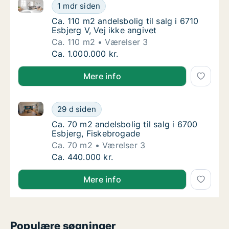
Ca. 110 m2 andelsbolig til salg i 6710 Esbjerg V, Vej 
Ca. 110 m2 andelsbolig til salg i 6710 Esbjer
1 mdr siden
Ca. 110 m2 andelsbolig til salg i 6710 Esbjerg
Ca. 110 m2 andelsbolig til salg i 6710
Esbjerg V, Vej ikke angivet
Ca. 110 m2
Værelser 3
Ca. 110 m2 andelsbolig til salg i 6710 Esbjer
Ca. 1.000.000 kr.
Mere info
Ca. 70 m2 andelsbolig til salg i 6700 Esbjerg, Fiske
Ca. 70 m2 andelsbolig til salg i 6700 Esbjer
29 d siden
Ca. 70 m2 andelsbolig til salg i 6700 Esbjer
Ca. 70 m2 andelsbolig til salg i 6700
Esbjerg, Fiskebrogade
Ca. 70 m2
Værelser 3
Ca. 70 m2 andelsbolig til salg i 6700 Esbjer
Ca. 440.000 kr.
Mere info
Populære søgninger