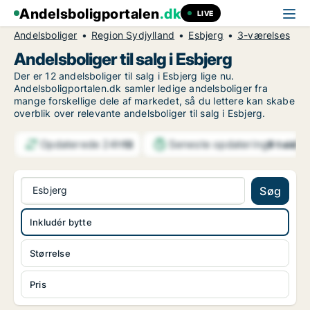
Andelsboligportalen
.dk
LIVE
Andelsboliger
Region Sydjylland
Esbjerg
3-værelses
Andelsboliger til salg i Esbjerg
Der er 12 andelsboliger til salg i Esbjerg lige nu.
Andelsboligportalen.dk samler ledige andelsboliger fra
mange forskellige dele af markedet, så du lettere kan skabe
overblik over relevante andelsboliger til salg i Esbjerg.
Opdaterede 24h
Seneste opdatering
13
9 t siden
Esbjerg
Søg
Inkludér bytte
Størrelse
Pris