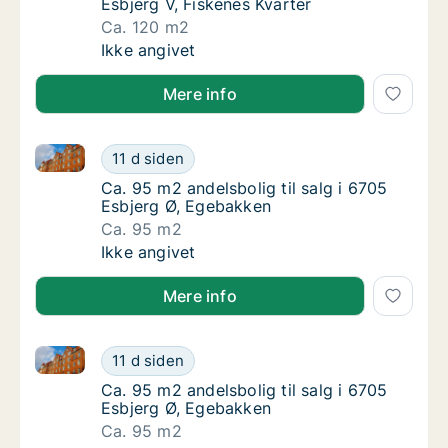
Esbjerg V, Fiskenes Kvarter
Ca. 120 m2
Ca. 120 m2 andelsbolig til salg i 6710 Esbjer
Ikke angivet
Mere info
Ca. 95 m2 andelsbolig til salg i 6705 Esbjerg Ø, Eg
Ca. 95 m2 andelsbolig til salg i 6705 Esbje
11 d siden
Ca. 95 m2 andelsbolig til salg i 6705 Esbje
Ca. 95 m2 andelsbolig til salg i 6705
Esbjerg Ø, Egebakken
Ca. 95 m2
Ca. 95 m2 andelsbolig til salg i 6705 Esbje
Ikke angivet
Mere info
Ca. 95 m2 andelsbolig til salg i 6705 Esbjerg Ø, Eg
Ca. 95 m2 andelsbolig til salg i 6705 Esbje
11 d siden
Ca. 95 m2 andelsbolig til salg i 6705 Esbje
Ca. 95 m2 andelsbolig til salg i 6705
Esbjerg Ø, Egebakken
Ca. 95 m2