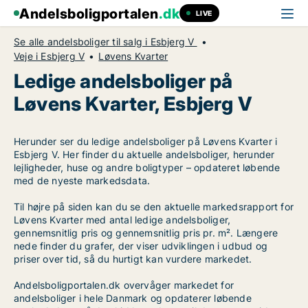
Andelsboligportalen
.dk
LIVE
Se alle andelsboliger til salg i Esbjerg V
Veje i Esbjerg V
Løvens Kvarter
Ledige andelsboliger på
Løvens Kvarter, Esbjerg V
Herunder ser du ledige andelsboliger på Løvens Kvarter i
Esbjerg V. Her finder du aktuelle andelsboliger, herunder
lejligheder, huse og andre boligtyper – opdateret løbende
med de nyeste markedsdata.
Til højre på siden kan du se den aktuelle markedsrapport for
Løvens Kvarter med antal ledige andelsboliger,
gennemsnitlig pris og gennemsnitlig pris pr. m². Længere
nede finder du grafer, der viser udviklingen i udbud og
priser over tid, så du hurtigt kan vurdere markedet.
Andelsboligportalen.dk overvåger markedet for
andelsboliger i hele Danmark og opdaterer løbende