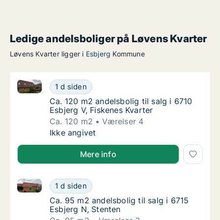
Ledige andelsboliger på Løvens Kvarter
Løvens Kvarter ligger i
Esbjerg
Kommune
Ca. 120 m2 andelsbolig til salg i 6710 Esbjerg V, Fis
Ca. 120 m2 andelsbolig til salg i 6710 Esbjer
1 d siden
Ca. 120 m2 andelsbolig til salg i 6710 Esbjer
Ca. 120 m2 andelsbolig til salg i 6710
Esbjerg V, Fiskenes Kvarter
Ca. 120 m2
Værelser 4
Ca. 120 m2 andelsbolig til salg i 6710 Esbjer
Ikke angivet
Mere info
Ca. 95 m2 andelsbolig til salg i 6715 Esbjerg N, Sten
Ca. 95 m2 andelsbolig til salg i 6715 Esbjer
1 d siden
Ca. 95 m2 andelsbolig til salg i 6715 Esbjer
Ca. 95 m2 andelsbolig til salg i 6715
Esbjerg N, Stenten