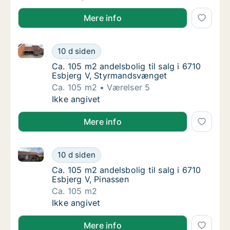
Mere info
Ca. 105 m2 andelsbolig til salg i 6710 Esbjerg V, S
Ca. 105 m2 andelsbolig til salg i 6710 Esbj
10 d siden
Ca. 105 m2 andelsbolig til salg i 6710 Esbj
Ca. 105 m2 andelsbolig til salg i 6710
Esbjerg V, Styrmandsvænget
Ca. 105 m2
Værelser 5
Ca. 105 m2 andelsbolig til salg i 6710 Esbj
Ikke angivet
Mere info
Ca. 105 m2 andelsbolig til salg i 6710 Esbjerg V, Pin
Ca. 105 m2 andelsbolig til salg i 6710 Esbjer
10 d siden
Ca. 105 m2 andelsbolig til salg i 6710 Esbje
Ca. 105 m2 andelsbolig til salg i 6710
Esbjerg V, Pinassen
Ca. 105 m2
Ca. 105 m2 andelsbolig til salg i 6710 Esbjer
Ikke angivet
Mere info