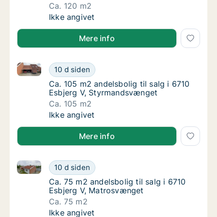
Ca. 120 m2
Ca. 120 m2 andelsbolig til salg i 6710 Esbjer
Ikke angivet
Mere info
Ca. 105 m2 andelsbolig til salg i 6710 Esbjerg V, S
Ca. 105 m2 andelsbolig til salg i 6710 Esbj
10 d siden
Ca. 105 m2 andelsbolig til salg i 6710 Esbj
Ca. 105 m2 andelsbolig til salg i 6710
Esbjerg V, Styrmandsvænget
Ca. 105 m2
Ca. 105 m2 andelsbolig til salg i 6710 Esbj
Ikke angivet
Mere info
Ca. 75 m2 andelsbolig til salg i 6710 Esbjerg V, Mat
Ca. 75 m2 andelsbolig til salg i 6710 Esbje
10 d siden
Ca. 75 m2 andelsbolig til salg i 6710 Esbje
Ca. 75 m2 andelsbolig til salg i 6710
Esbjerg V, Matrosvænget
Ca. 75 m2
Ca. 75 m2 andelsbolig til salg i 6710 Esbje
Ikke angivet