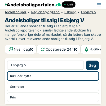
Andelsboligportalen
.dk
LIVE
Andelsboliger
Region Sydjylland
Esbjerg
Esbjerg V
Andelsboliger til salg i Esbjerg V
Der er 13 andelsboliger til salg i Esbjerg V lige nu.
Andelsboligportalen.dk samler ledige andelsboliger fra
mange forskellige dele af markedet, så du lettere kan skabe
overblik over relevante andelsboliger til salg i Esbjerg V.
Nye i dag
Opdaterede 24h
10
10
Notifikati
Esbjerg V
Søg
Inkludér bytte
Størrelse
Pris