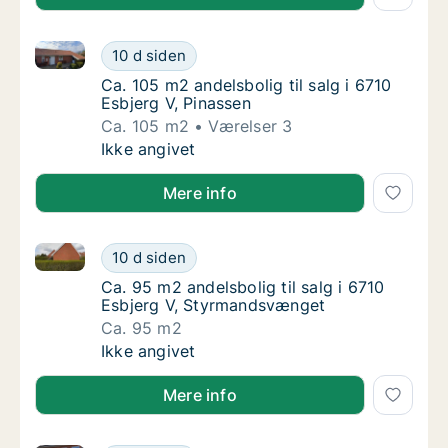
Ca. 105 m2 andelsbolig til salg i 6710 Esbjerg V, Pin
Ca. 105 m2 andelsbolig til salg i 6710 Esbjer
10 d siden
Ca. 105 m2 andelsbolig til salg i 6710 Esbje
Ca. 105 m2 andelsbolig til salg i 6710
Esbjerg V, Pinassen
Ca. 105 m2
Værelser 3
Ca. 105 m2 andelsbolig til salg i 6710 Esbjer
Ikke angivet
Mere info
Ca. 95 m2 andelsbolig til salg i 6710 Esbjerg V, St
Ca. 95 m2 andelsbolig til salg i 6710 Esbje
10 d siden
Ca. 95 m2 andelsbolig til salg i 6710 Esbje
Ca. 95 m2 andelsbolig til salg i 6710
Esbjerg V, Styrmandsvænget
Ca. 95 m2
Ca. 95 m2 andelsbolig til salg i 6710 Esbje
Ikke angivet
Mere info