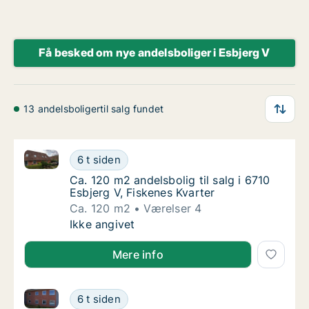
Få besked om nye andelsboliger i Esbjerg V
13 andelsboligertil salg fundet
Ca. 120 m2 andelsbolig til salg i 6710 Esbjerg V, Fis
Ca. 120 m2 andelsbolig til salg i 6710 Esbjer
6 t siden
Ca. 120 m2 andelsbolig til salg i 6710 Esbjer
Ca. 120 m2 andelsbolig til salg i 6710
Esbjerg V, Fiskenes Kvarter
Ca. 120 m2
Værelser 4
Ca. 120 m2 andelsbolig til salg i 6710 Esbjer
Ikke angivet
Mere info
Ca. 110 m2 andelsbolig til salg i 6710 Esbjerg V, Sm
Ca. 110 m2 andelsbolig til salg i 6710 Esbje
6 t siden