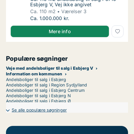
Esbjerg V, Vej ikke angivet
Ca. 110 m2
Værelser 3
Ca. 110 m2 andelsbolig til salg i 6710 Esbjer
Ca. 1.000.000 kr.
Mere info
Populære søgninger
Veje med andelsboliger til salg i Esbjerg V
Information om kommunen
Andelsboliger til salg i Esbjerg
Andelsboliger til salg i Region Sydjylland
Andelsboliger til salg i Esbjerg Centrum
Andelsboliger til salg i Esbjerg N
Andelsboliger til salg i Esbjerg Ø
Se alle populære søgninger