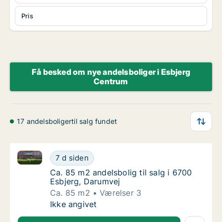
Pris
Få besked om nye andelsboliger i Esbjerg
Centrum
17 andelsboligertil salg fundet
Ca. 85 m2 andelsbolig til salg i 6700 Esbjerg, Darum
Ca. 85 m2 andelsbolig til salg i 6700 Esbjer
7 d siden
Ca. 85 m2 andelsbolig til salg i 6700 Esbjer
Ca. 85 m2 andelsbolig til salg i 6700
Esbjerg, Darumvej
Ca. 85 m2
Værelser 3
Ca. 85 m2 andelsbolig til salg i 6700 Esbjer
Ikke angivet