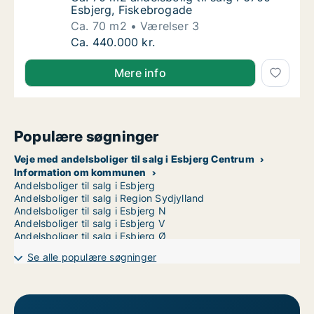
Esbjerg, Fiskebrogade
Ca. 70 m2
Værelser 3
Ca. 70 m2 andelsbolig til salg i 6700 Esbjer
Ca. 440.000 kr.
Mere info
Populære søgninger
Veje med andelsboliger til salg i Esbjerg Centrum
Information om kommunen
Andelsboliger til salg i Esbjerg
Andelsboliger til salg i Region Sydjylland
Andelsboliger til salg i Esbjerg N
Andelsboliger til salg i Esbjerg V
Andelsboliger til salg i Esbjerg Ø
Se alle populære søgninger