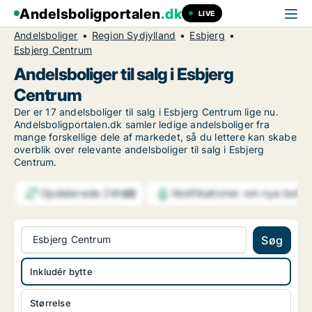
Andelsboligportalen
.dk
LIVE
Andelsboliger
Region Sydjylland
Esbjerg
Esbjerg Centrum
Andelsboliger til salg i Esbjerg
Centrum
Der er 17 andelsboliger til salg i Esbjerg Centrum lige nu.
Andelsboligportalen.dk samler ledige andelsboliger fra
mange forskellige dele af markedet, så du lettere kan skabe
overblik over relevante andelsboliger til salg i Esbjerg
Centrum.
Opdaterede 24h
Notifikationer om nye bolig
22
Esbjerg Centrum
Søg
Inkludér bytte
Størrelse