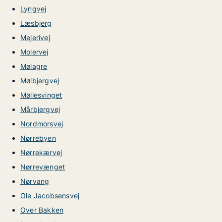
Lyngvej
Læsbjerg
Mejerivej
Molervej
Mølagre
Mølbjergvej
Møllesvinget
Mårbjergvej
Nordmorsvej
Nørrebyen
Nørrekærvej
Nørrevænget
Nørvang
Ole Jacobsensvej
Over Bakken