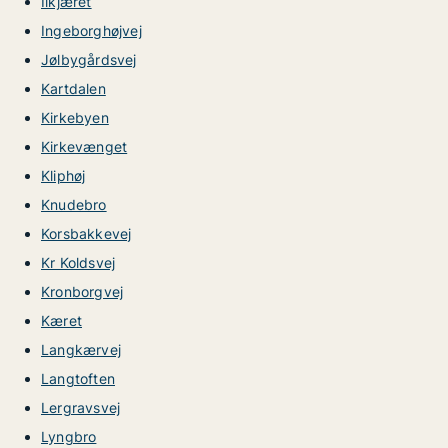
Ilkjæret
Ingeborghøjvej
Jølbygårdsvej
Kartdalen
Kirkebyen
Kirkevænget
Kliphøj
Knudebro
Korsbakkevej
Kr Koldsvej
Kronborgvej
Kæret
Langkærvej
Langtoften
Lergravsvej
Lyngbro