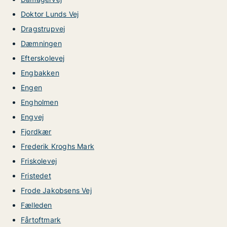
Doktor Lunds Vej
Dragstrupvej
Dæmningen
Efterskolevej
Engbakken
Engen
Engholmen
Engvej
Fjordkær
Frederik Kroghs Mark
Friskolevej
Fristedet
Frode Jakobsens Vej
Fælleden
Fårtoftmark