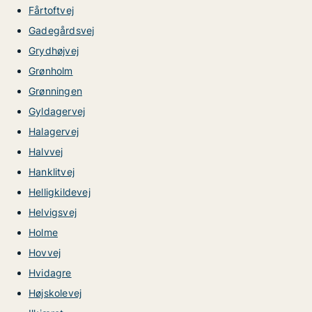
Fårtoftvej
Gadegårdsvej
Grydhøjvej
Grønholm
Grønningen
Gyldagervej
Halagervej
Halvvej
Hanklitvej
Helligkildevej
Helvigsvej
Holme
Hovvej
Hvidagre
Højskolevej