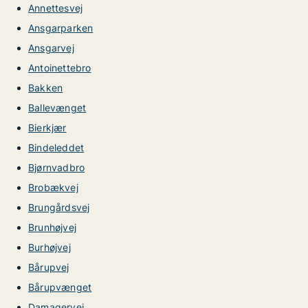
Annettesvej
Ansgarparken
Ansgarvej
Antoinettebro
Bakken
Ballevænget
Bierkjær
Bindeleddet
Bjørnvadbro
Brobækvej
Brungårdsvej
Brunhøjvej
Burhøjvej
Bårupvej
Bårupvænget
Damagervej