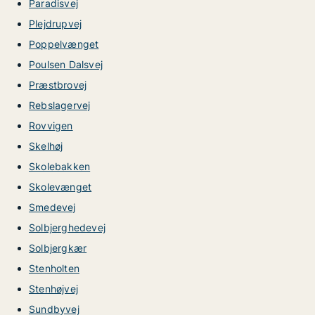
Paradisvej
Plejdrupvej
Poppelvænget
Poulsen Dalsvej
Præstbrovej
Rebslagervej
Rovvigen
Skelhøj
Skolebakken
Skolevænget
Smedevej
Solbjerghedevej
Solbjergkær
Stenholten
Stenhøjvej
Sundbyvej