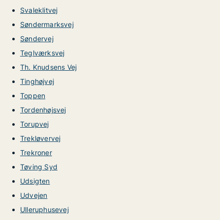
Svaleklitvej
Søndermarksvej
Søndervej
Teglværksvej
Th. Knudsens Vej
Tinghøjvej
Toppen
Tordenhøjsvej
Torupvej
Trekløvervej
Trekroner
Tøving Syd
Udsigten
Udvejen
Ulleruphusevej