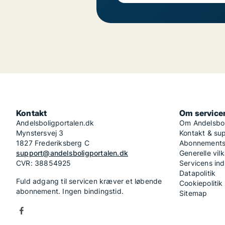
Kontakt
Om service
Andelsboligportalen.dk
Om Andelsbol
Mynstersvej 3
Kontakt & su
1827 Frederiksberg C
Abonnementsv
support@andelsboligportalen.dk
Generelle vilk
CVR: 38854925
Servicens in
Datapolitik
Fuld adgang til servicen kræver et løbende
Cookiepolitik
abonnement. Ingen bindingstid.
Sitemap