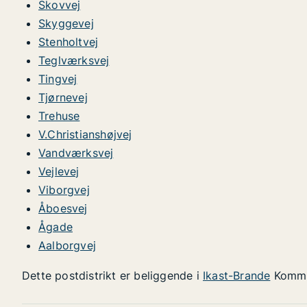
Skovvej
Skyggevej
Stenholtvej
Teglværksvej
Tingvej
Tjørnevej
Trehuse
V.Christianshøjvej
Vandværksvej
Vejlevej
Viborgvej
Åboesvej
Ågade
Aalborgvej
Dette postdistrikt er beliggende i
Ikast-Brande
Komm