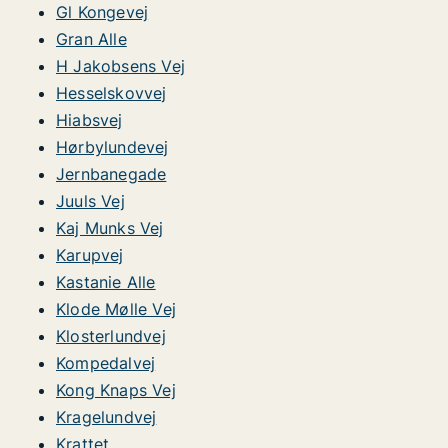
Gl Kongevej
Gran Alle
H Jakobsens Vej
Hesselskovvej
Hiabsvej
Hørbylundevej
Jernbanegade
Juuls Vej
Kaj Munks Vej
Karupvej
Kastanie Alle
Klode Mølle Vej
Klosterlundvej
Kompedalvej
Kong Knaps Vej
Kragelundvej
Krattet