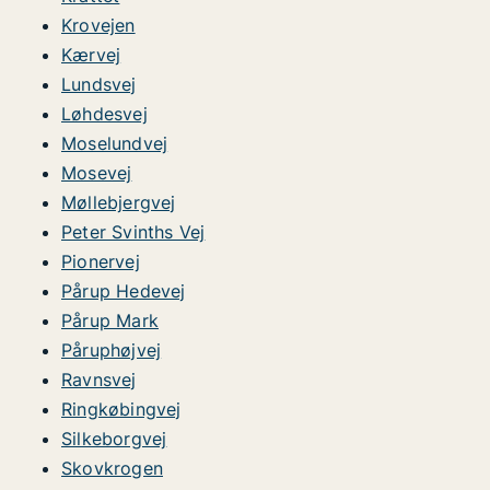
Krovejen
Kærvej
Lundsvej
Løhdesvej
Moselundvej
Mosevej
Møllebjergvej
Peter Svinths Vej
Pionervej
Pårup Hedevej
Pårup Mark
Påruphøjvej
Ravnsvej
Ringkøbingvej
Silkeborgvej
Skovkrogen