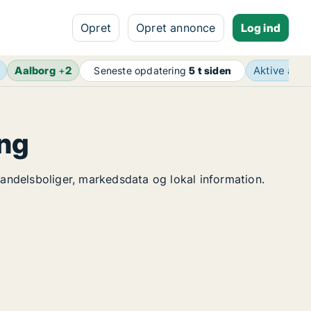
Opret
Opret annonce
Log ind
Aalborg
+
2
Aktive ann
Seneste opdatering
5 t siden
ang
 andelsboliger, markedsdata og lokal information.