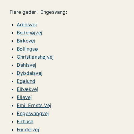
Flere gader i Engesvang:
Arildsvej
Bedehøjvej
Birkevej
Bøllingsø
Christianshøjvej
Dahlsvej
Dybdalsvej
Egelund
Elbækvej
Ellevej
Emil Ernsts Vej
Engesvangvej
Firhuse
Fundervej