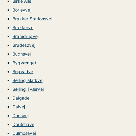
Birke Alle
Borlevvej
Brakker Stationsvej
Brakkervej
Bramdrupvej
Brudesøvej
Buchsvej
Bygvænget
Bøgvadvej
Bølling Markvej
Bølling Tværvej
Dalgade
Dalvej
Donsvej
Doritshave
Dulmosevej