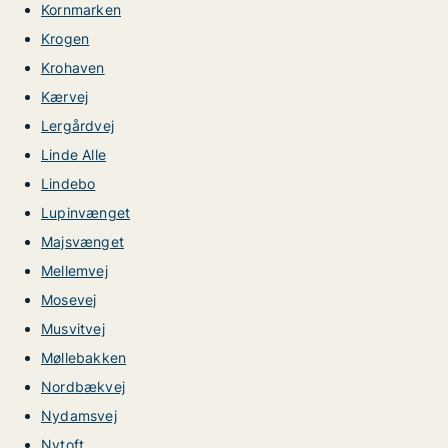
Kornmarken
Krogen
Krohaven
Kærvej
Lergårdvej
Linde Alle
Lindebo
Lupinvænget
Majsvænget
Mellemvej
Mosevej
Musvitvej
Møllebakken
Nordbækvej
Nydamsvej
Nytoft