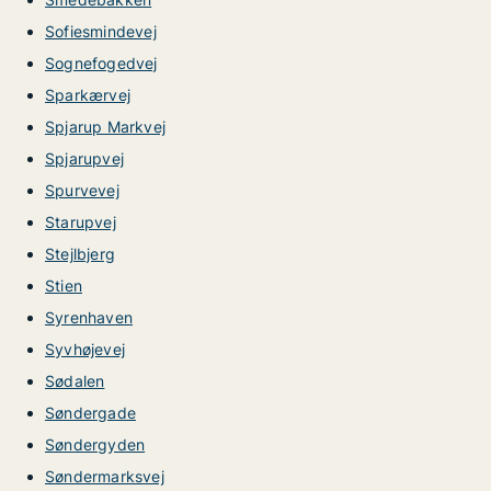
Sofiesmindevej
Sognefogedvej
Sparkærvej
Spjarup Markvej
Spjarupvej
Spurvevej
Starupvej
Stejlbjerg
Stien
Syrenhaven
Syvhøjevej
Sødalen
Søndergade
Søndergyden
Søndermarksvej