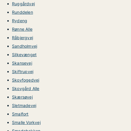
Ruggårdvej
Runddelen
Rydeng
Rønne Alle
Råbjergvej
Sandholmvej
Silkevænget
Skansevej
Skiftrupvej
Skovfogedvej
Skovgård Alle
Skærsøvej
Sletmadevej
Smalfort
Smalle Vorkvej
Smedebakken