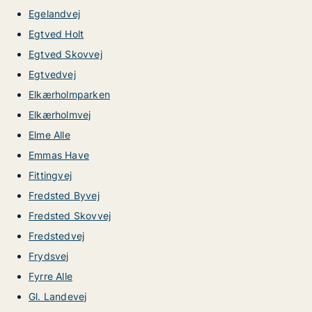
Egelandvej
Egtved Holt
Egtved Skovvej
Egtvedvej
Elkærholmparken
Elkærholmvej
Elme Alle
Emmas Have
Fittingvej
Fredsted Byvej
Fredsted Skovvej
Fredstedvej
Frydsvej
Fyrre Alle
Gl. Landevej