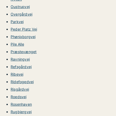
Oustrupvej
Overgårdvej
Parkvej
Peder Platz Vej
Phønixborgvej
Pile Alle
Præstevænget
Ravningvej
Refsgårdvej
Ribevej
Ridefogedvej
Risgårdvej
Roedsvej
Rosenhaven
Rugbjergvej