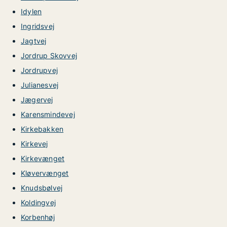
Idylen
Ingridsvej
Jagtvej
Jordrup Skovvej
Jordrupvej
Julianesvej
Jægervej
Karensmindevej
Kirkebakken
Kirkevej
Kirkevænget
Kløvervænget
Knudsbølvej
Koldingvej
Korbenhøj