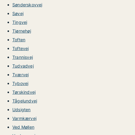
Sønderskovvej
Søvej
Tingvej
Tjørnehøj
Toften
Toftevej
Trannisvej
Tudvadvej
Tværvej
Tybovej
Tørskindvej
Tågelundvej
Udsigten
Varmkærvej
Ved Møllen