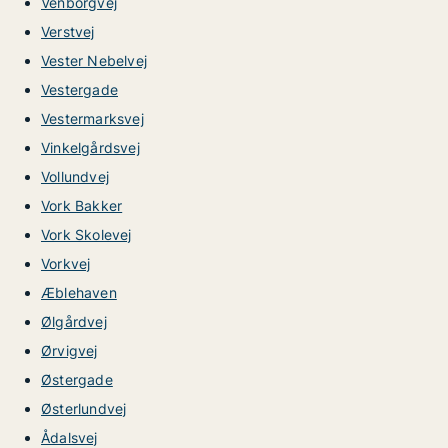
Venborgvej
Verstvej
Vester Nebelvej
Vestergade
Vestermarksvej
Vinkelgårdsvej
Vollundvej
Vork Bakker
Vork Skolevej
Vorkvej
Æblehaven
Ølgårdvej
Ørvigvej
Østergade
Østerlundvej
Ådalsvej