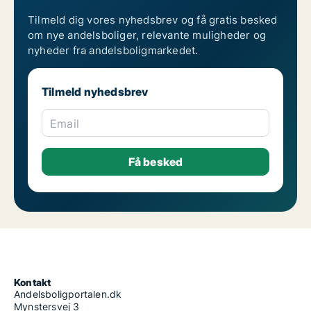
Tilmeld dig vores nyhedsbrev og få gratis besked
om nye andelsboliger, relevante muligheder og
nyheder fra andelsboligmarkedet.
Tilmeld nyhedsbrev
Email
Kontakt
Andelsboligportalen.dk
Mynstersvej 3