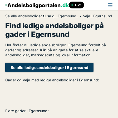
Andelsboligportalen
.dk
LIVE
Se alle andelsboliger til salg i Egernsund
Veje i Egernsund
Find ledige andelsboliger på
gader i Egernsund
Her finder du ledige andelsboliger i Egernsund fordelt på
gader og adresser. Klik på en gade for at se aktuelle
andelsboliger, markedsdata og lokal information.
Se alle ledige andelsboliger i Egernsund
Gader og veje med ledige andelsboliger i Egernsund:
Flere gader i Egernsund: