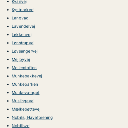
Kvanvej
Kystparkvej
Langvad
Lavendelvej
Løkkenvej
Lønstrupvej
Løvsangervej
Mejlbyvej
Mellemtoften
Munkebakkevej
Munkeparken
Munkevænget
Muslingevej
Mælkebøttevej
Nobilis, Haveforening
Nobilisvej