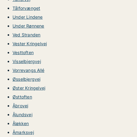
Tålforvænget
Under Lindene
Under Rønnene
Ved Stranden
Vester Kringelvej
Vesttoften
Visselbjergvej
Vorrevangs Allé
Øsselbjergvej
Øster Kringelvej
Østtoften
Åbrovej
Ålundsvej
Åløkken
Åmarksvej