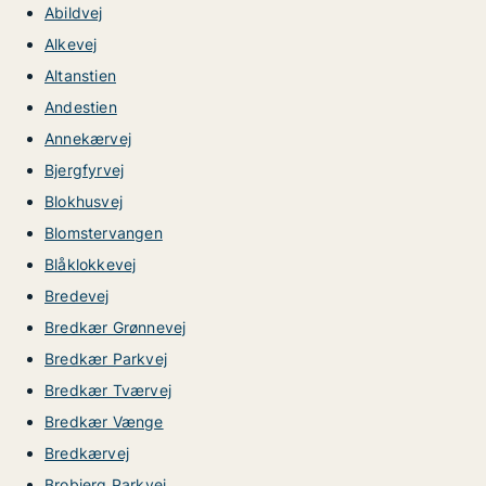
Abildvej
Alkevej
Altanstien
Andestien
Annekærvej
Bjergfyrvej
Blokhusvej
Blomstervangen
Blåklokkevej
Bredevej
Bredkær Grønnevej
Bredkær Parkvej
Bredkær Tværvej
Bredkær Vænge
Bredkærvej
Brobjerg Parkvej