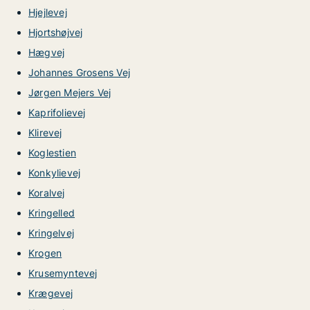
Hjejlevej
Hjortshøjvej
Hægvej
Johannes Grosens Vej
Jørgen Mejers Vej
Kaprifolievej
Klirevej
Koglestien
Konkylievej
Koralvej
Kringelled
Kringelvej
Krogen
Krusemyntevej
Krægevej