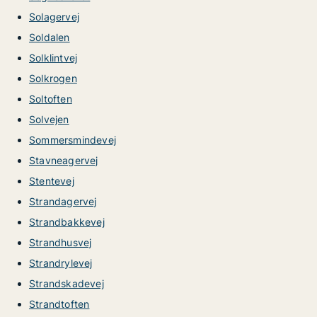
Solagervej
Soldalen
Solklintvej
Solkrogen
Soltoften
Solvejen
Sommersmindevej
Stavneagervej
Stentevej
Strandagervej
Strandbakkevej
Strandhusvej
Strandrylevej
Strandskadevej
Strandtoften