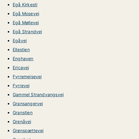
Egå Kirkesti
Egå Mosevej
Egå Møllevej
Egå Strandvej
Egåvej
Ellestien
Enghaven
Ericavej
Fyrremejsevej
Fyrrevej
Gammel Strandvangsvej
Gransangervej
Granstien
Grenåvej
Grønspættevej