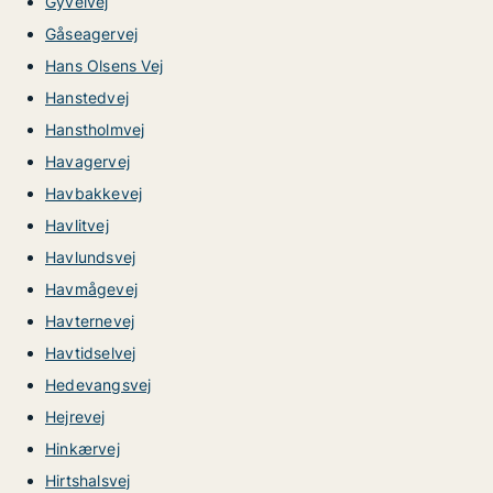
Gyvelvej
Gåseagervej
Hans Olsens Vej
Hanstedvej
Hanstholmvej
Havagervej
Havbakkevej
Havlitvej
Havlundsvej
Havmågevej
Havternevej
Havtidselvej
Hedevangsvej
Hejrevej
Hinkærvej
Hirtshalsvej