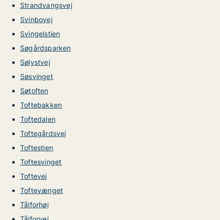
Strandvangsvej
Svinbovej
Svingelstien
Søgårdsparken
Sølystvej
Søsvinget
Søtoften
Toftebakken
Toftedalen
Toftegårdsvej
Toftestien
Toftesvinget
Toftevej
Toftevænget
Tålforhøj
Tålforvej