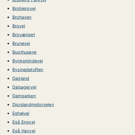
Brobjergvej
Brohaven
Brovej
Brovænget
Brunevej
Bugthusene
Bynksmindevej
Bysmedetoften
Dagland
Dalsagervej
Damparken
Djurslandmotorvejen
Eghøjvej
Egå Engvej
Egå Havvej