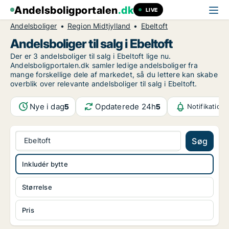
Andelsboligportalen
.dk
LIVE
Andelsboliger
Region Midtjylland
Ebeltoft
Andelsboliger til salg i Ebeltoft
Der er 3 andelsboliger til salg i Ebeltoft lige nu.
Andelsboligportalen.dk samler ledige andelsboliger fra
mange forskellige dele af markedet, så du lettere kan skabe
overblik over relevante andelsboliger til salg i Ebeltoft.
Nye i dag
Opdaterede 24h
5
5
Notifikation
Ebeltoft
Søg
Inkludér bytte
Størrelse
Pris