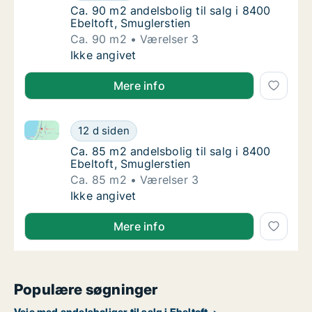
Ca. 90 m2 andelsbolig til salg i 8400 Ebelto
Ca. 90 m2 andelsbolig til salg i 8400
Ebeltoft, Smuglerstien
Ca. 90 m2
Værelser 3
Ca. 90 m2 andelsbolig til salg i 8400 Ebelto
Ikke angivet
Mere info
Ca. 85 m2 andelsbolig til salg i 8400 Ebeltoft, Smugl
Ca. 85 m2 andelsbolig til salg i 8400 Ebelto
12 d siden
Ca. 85 m2 andelsbolig til salg i 8400 Ebelto
Ca. 85 m2 andelsbolig til salg i 8400
Ebeltoft, Smuglerstien
Ca. 85 m2
Værelser 3
Ca. 85 m2 andelsbolig til salg i 8400 Ebelto
Ikke angivet
Mere info
Populære søgninger
Veje med andelsboliger til salg i Ebeltoft