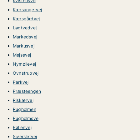
Kvisthusvej
Kærsangervej
Kærsgårdvej
Løgtvedvej
Markedsvej
Markusvej
Mejsevej
Nymøllevej
Ovnstrupvej
Parkvej
Præsteengen
Riskærvej
Rugholmen
Rugholmsvej
Røllenvej
Siversletvej