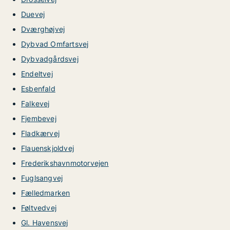
Duevej
Dværghøjvej
Dybvad Omfartsvej
Dybvadgårdsvej
Endeltvej
Esbenfald
Falkevej
Fjembevej
Fladkærvej
Flauenskjoldvej
Frederikshavnmotorvejen
Fuglsangvej
Fælledmarken
Føltvedvej
Gl. Havensvej