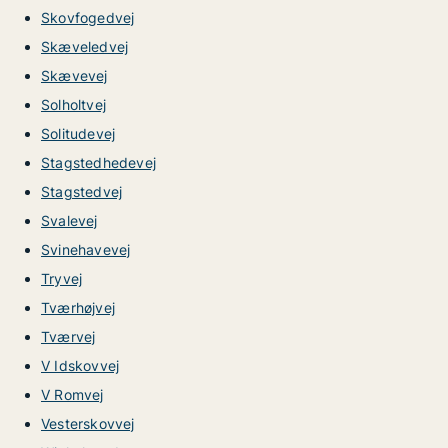
Skovfogedvej
Skæveledvej
Skævevej
Solholtvej
Solitudevej
Stagstedhedevej
Stagstedvej
Svalevej
Svinehavevej
Tryvej
Tværhøjvej
Tværvej
V Idskovvej
V Romvej
Vesterskovvej