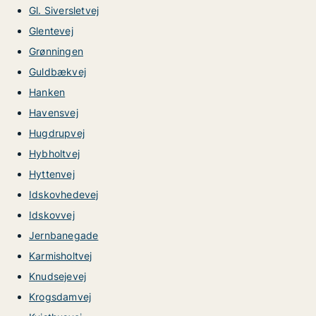
Gl. Siversletvej
Glentevej
Grønningen
Guldbækvej
Hanken
Havensvej
Hugdrupvej
Hybholtvej
Hyttenvej
Idskovhedevej
Idskovvej
Jernbanegade
Karmisholtvej
Knudsejevej
Krogsdamvej