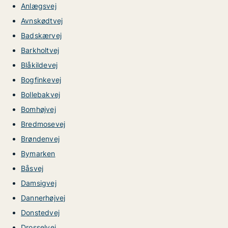
Anlægsvej
Avnskødtvej
Badskærvej
Barkholtvej
Blåkildevej
Bogfinkevej
Bollebakvej
Bomhøjvej
Bredmosevej
Brøndenvej
Bymarken
Båsvej
Damsigvej
Dannerhøjvej
Donstedvej
Drosselvej