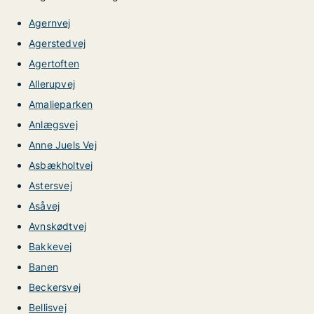
Agernvej
Agerstedvej
Agertoften
Allerupvej
Amalieparken
Anlægsvej
Anne Juels Vej
Asbækholtvej
Astersvej
Asåvej
Avnskødtvej
Bakkevej
Banen
Beckersvej
Bellisvej