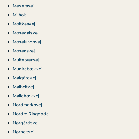
Meyersvej
Milholt
Moltkesvej
Mosedalsvej
Moselundsvej
Mosensvej
Multebærvej
Munkebækvej
Mølgårdvej
Mølholtvej
Møllebækvej
Nordmarksvej
Nordre Ringgade
Nørgårdsvej
Nørholtvej