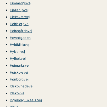
Himmerigsvej
Hjallerupvej
Hjelmkærvej
Holtbjergvej
Holtegårdsvej
Hovedgaden
Hvidkildevej
Hybenvej
Hylholtvej
Højmarksvej
Højskolevej
Hønborgvej
Idskovhedevej
Idskovvej
Ingeborg Skeels Vej
Irisvej