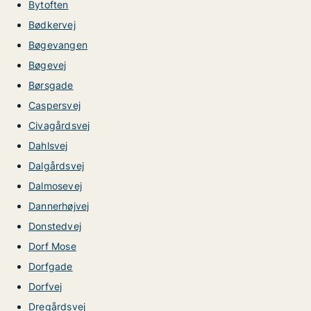
Bytoften
Bødkervej
Bøgevangen
Bøgevej
Børsgade
Caspersvej
Civagårdsvej
Dahlsvej
Dalgårdsvej
Dalmosevej
Dannerhøjvej
Donstedvej
Dorf Mose
Dorfgade
Dorfvej
Dregårdsvej