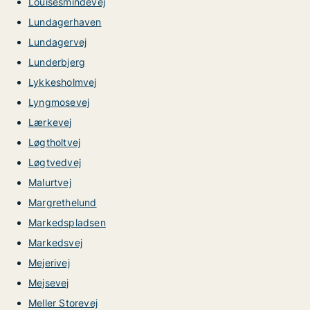
Louisesmindevej
Lundagerhaven
Lundagervej
Lunderbjerg
Lykkesholmvej
Lyngmosevej
Lærkevej
Løgtholtvej
Løgtvedvej
Malurtvej
Margrethelund
Markedspladsen
Markedsvej
Mejerivej
Mejsevej
Meller Storevej