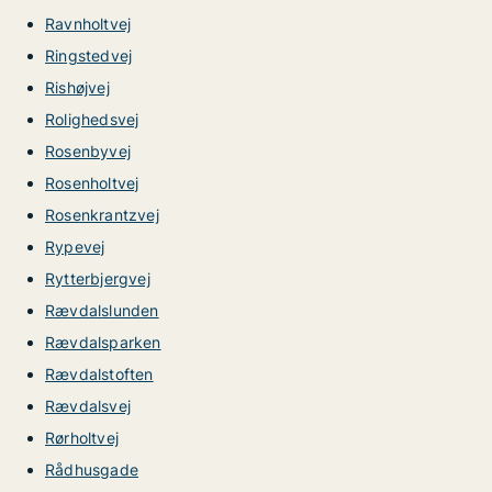
Ravnholtvej
Ringstedvej
Rishøjvej
Rolighedsvej
Rosenbyvej
Rosenholtvej
Rosenkrantzvej
Rypevej
Rytterbjergvej
Rævdalslunden
Rævdalsparken
Rævdalstoften
Rævdalsvej
Rørholtvej
Rådhusgade