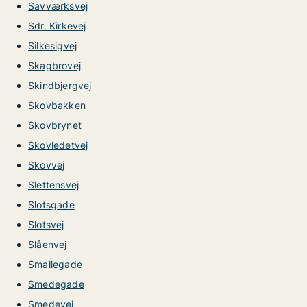
Savværksvej
Sdr. Kirkevej
Silkesigvej
Skagbrovej
Skindbjergvej
Skovbakken
Skovbrynet
Skovledetvej
Skovvej
Slettensvej
Slotsgade
Slotsvej
Slåenvej
Smallegade
Smedegade
Smedevej