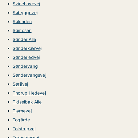
Svinehavevej
Søbyggevej
Sølunden
Sømosen
Sønder Alle
Sønderkærvej
Sønderledvej
Søndervang
Søndervangsvej
Søråvej
Thorup Hedevej
Tidselbak Alle
Tjørnevej
Togårde
Tolstrupvej
Tranebærvej