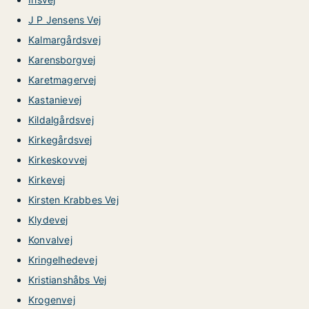
J P Jensens Vej
Kalmargårdsvej
Karensborgvej
Karetmagervej
Kastanievej
Kildalgårdsvej
Kirkegårdsvej
Kirkeskovvej
Kirkevej
Kirsten Krabbes Vej
Klydevej
Konvalvej
Kringelhedevej
Kristianshåbs Vej
Krogenvej