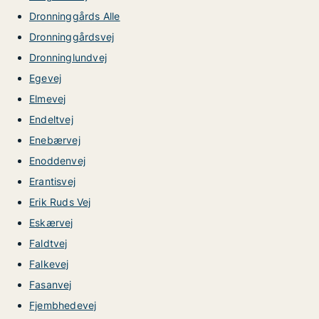
Dronninggårds Alle
Dronninggårdsvej
Dronninglundvej
Egevej
Elmevej
Endeltvej
Enebærvej
Enoddenvej
Erantisvej
Erik Ruds Vej
Eskærvej
Faldtvej
Falkevej
Fasanvej
Fjembhedevej