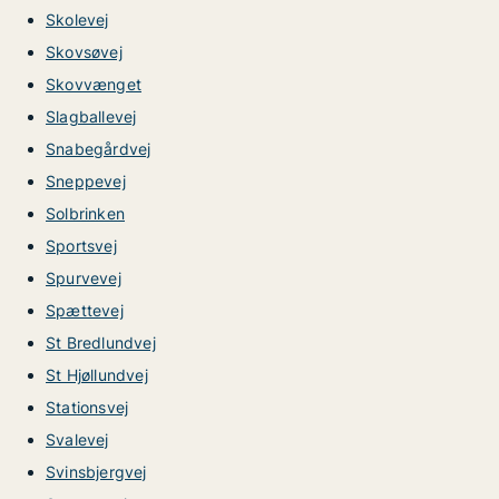
Skolevej
Skovsøvej
Skovvænget
Slagballevej
Snabegårdvej
Sneppevej
Solbrinken
Sportsvej
Spurvevej
Spættevej
St Bredlundvej
St Hjøllundvej
Stationsvej
Svalevej
Svinsbjergvej