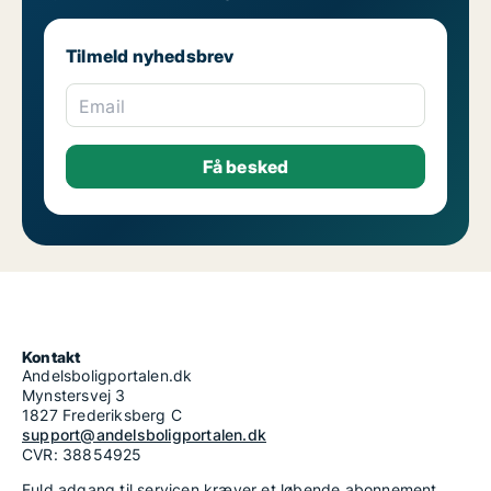
Tilmeld nyhedsbrev
Email
Kontakt
Andelsboligportalen.dk
Mynstersvej 3
1827 Frederiksberg C
support@andelsboligportalen.dk
CVR: 38854925
Fuld adgang til servicen kræver et løbende abonnement.