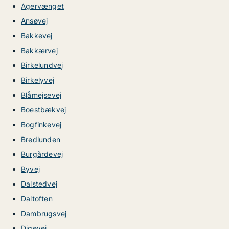
Agervænget
Ansøvej
Bakkevej
Bakkærvej
Birkelundvej
Birkelyvej
Blåmejsevej
Boestbækvej
Bogfinkevej
Bredlunden
Burgårdevej
Byvej
Dalstedvej
Daltoften
Dambrugsvej
Digevej