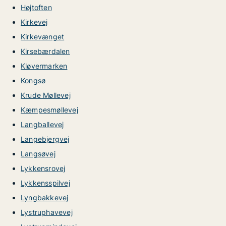
Højtoften
Kirkevej
Kirkevænget
Kirsebærdalen
Kløvermarken
Kongsø
Krude Møllevej
Kæmpesmøllevej
Langballevej
Langebjergvej
Langsøvej
Lykkensrovej
Lykkensspilvej
Lyngbakkevej
Lystruphavevej