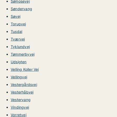
Sømosevej
Søndervang
Søvej
Torupvej
Tusdal
Tværvej
Tyklundvej
Tømmerbyvej
Udsigten
Velling Koller Vej
Vellingvej
Vestergårdsvej
Vesterhåbvej
Vestervang
Vindingvej
Vorretvej