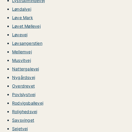
Lystrupmindevej
Løndalvej
Løve Mark
Løvet Møllevej
Løvevej
Løvsangerstien
Mellemvej
Musvitvej
Nattergalevej
Nygårdsvej
Overdrevet
Povlslystvej
Rodvigsballevej
Rolighedsvej
Savsvinget
Sejetvej