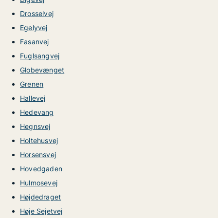
Drosselvej
Egelyvej
Fasanvej
Fuglsangvej
Globevænget
Grenen
Hallevej
Hedevang
Hegnsvej
Holtehusvej
Horsensvej
Hovedgaden
Hulmosevej
Højdedraget
Høje Sejetvej