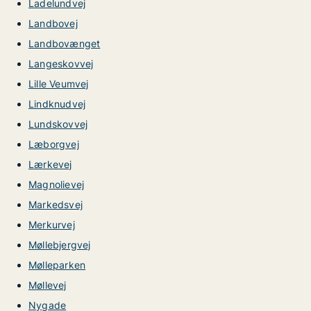
Ladelundvej
Landbovej
Landbovænget
Langeskovvej
Lille Veumvej
Lindknudvej
Lundskovvej
Læborgvej
Lærkevej
Magnolievej
Markedsvej
Merkurvej
Møllebjergvej
Mølleparken
Møllevej
Nygade