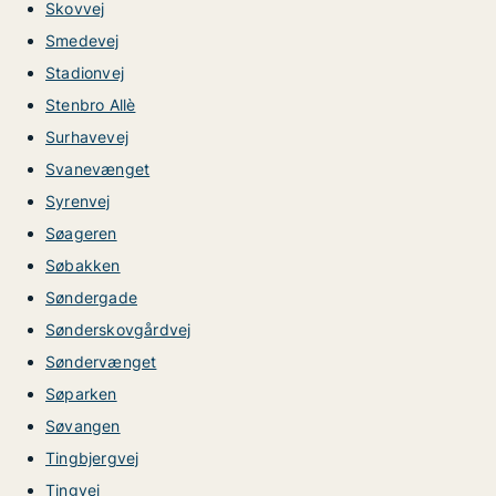
Skovvej
Smedevej
Stadionvej
Stenbro Allè
Surhavevej
Svanevænget
Syrenvej
Søageren
Søbakken
Søndergade
Sønderskovgårdvej
Søndervænget
Søparken
Søvangen
Tingbjergvej
Tingvej