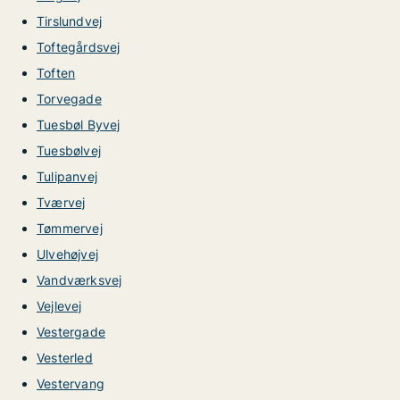
Tirslundvej
Toftegårdsvej
Toften
Torvegade
Tuesbøl Byvej
Tuesbølvej
Tulipanvej
Tværvej
Tømmervej
Ulvehøjvej
Vandværksvej
Vejlevej
Vestergade
Vesterled
Vestervang