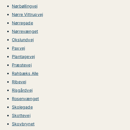
Nørbøllingvej
Nørre Vittrupvej
Nørregade
Nørrevænget
Okslundvej
Paxvej
Plantagevej
Præstevej
Rahbæks Alle
Ribevej
Risgårdvej
Rosenvænget
Skolegade
Skottevej
Skovbrynet