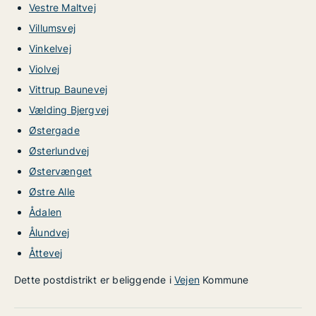
Vestre Maltvej
Villumsvej
Vinkelvej
Violvej
Vittrup Baunevej
Vælding Bjergvej
Østergade
Østerlundvej
Østervænget
Østre Alle
Ådalen
Ålundvej
Åttevej
Dette postdistrikt er beliggende i
Vejen
Kommune