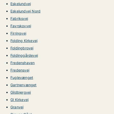
Eskelundvej
Eskelundvej Nord
Fabriksvej
Favrskovvej
Firringvej
Folding Kirkevej
Foldingbrovej
Foldinggårdevej
Fredenshaven
Fredensvej
Fuglevænget
Gartnervænget
Gildbjergvej
Gl Kirkevej
Granvej