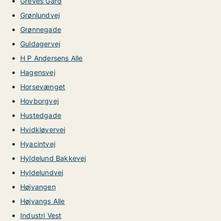
Greves Gård
Grønlundvej
Grønnegade
Guldagervej
H P Andersens Alle
Hagensvej
Horsevænget
Hovborgvej
Hustedgade
Hvidkløvervej
Hyacintvej
Hyldelund Bakkevej
Hyldelundvej
Højvangen
Højvangs Alle
Industri Vest