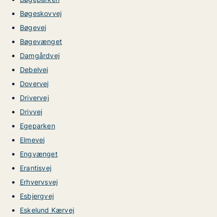
Bøgeskovvej
Bøgevej
Bøgevænget
Damgårdvej
Debelvej
Dovervej
Drivervej
Drivvej
Egeparken
Elmevej
Engvænget
Erantisvej
Erhvervsvej
Esbjergvej
Eskelund Kærvej