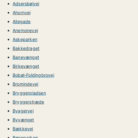
Adsersbølvej
Ahornvej
Allegade
Anemonevej
Askeparken
Bakkedraget
Banevænget
Birkevænget
Bobøl-Foldingbrovej
Bromindevej
Bryggerpladsen
Bryggerstræde
Byagervej
Byvænget
Bækkevej
Bøgeparken