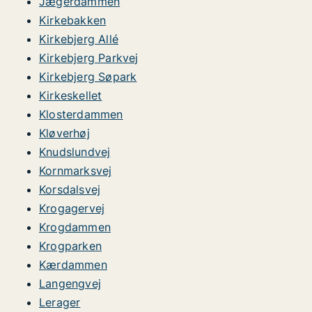
Jægerdammen
Kirkebakken
Kirkebjerg Allé
Kirkebjerg Parkvej
Kirkebjerg Søpark
Kirkeskellet
Klosterdammen
Kløverhøj
Knudslundvej
Kornmarksvej
Korsdalsvej
Krogagervej
Krogdammen
Krogparken
Kærdammen
Langengvej
Lerager