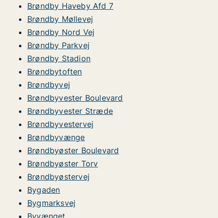
Brøndby Haveby Afd 7
Brøndby Møllevej
Brøndby Nord Vej
Brøndby Parkvej
Brøndby Stadion
Brøndbytoften
Brøndbyvej
Brøndbyvester Boulevard
Brøndbyvester Stræde
Brøndbyvestervej
Brøndbyvænge
Brøndbyøster Boulevard
Brøndbyøster Torv
Brøndbyøstervej
Bygaden
Bygmarksvej
Byvænget