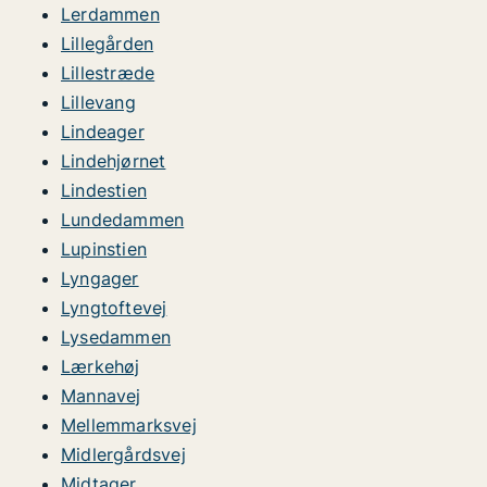
Lerdammen
Lillegården
Lillestræde
Lillevang
Lindeager
Lindehjørnet
Lindestien
Lundedammen
Lupinstien
Lyngager
Lyngtoftevej
Lysedammen
Lærkehøj
Mannavej
Mellemmarksvej
Midlergårdsvej
Midtager