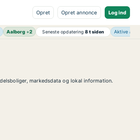
Opret
Opret annonce
Log ind
Aalborg
+
2
Aktive ann
Seneste opdatering
8 t siden
ndelsboliger, markedsdata og lokal information.