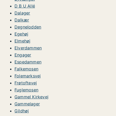
D B U Allé
Dalager
Dalkær
Degnelodden
Egehøj
Elmehøj
Elverdammen
Engager
Espedammen
Falkemosen
Folemarksvej
Frøtoftevej
Fuglemosen
Gammel Kirkevej
Gammelager
Gildhøj