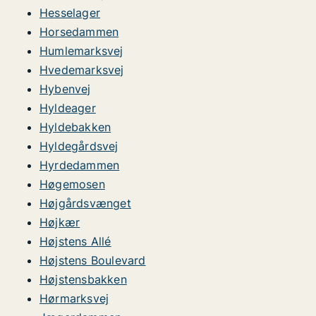
Hesselager
Horsedammen
Humlemarksvej
Hvedemarksvej
Hybenvej
Hyldeager
Hyldebakken
Hyldegårdsvej
Hyrdedammen
Høgemosen
Højgårdsvænget
Højkær
Højstens Allé
Højstens Boulevard
Højstensbakken
Hørmarksvej