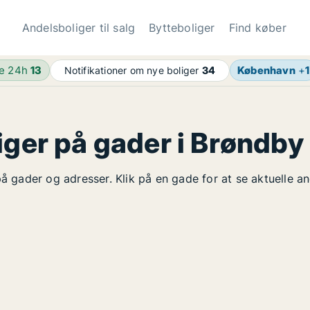
Andelsboliger til salg
Bytteboliger
Find køber
de 24h
13
København
+
1
Notifikationer om nye boliger
34
iger på gader i Brøndby
på gader og adresser. Klik på en gade for at se aktuelle a