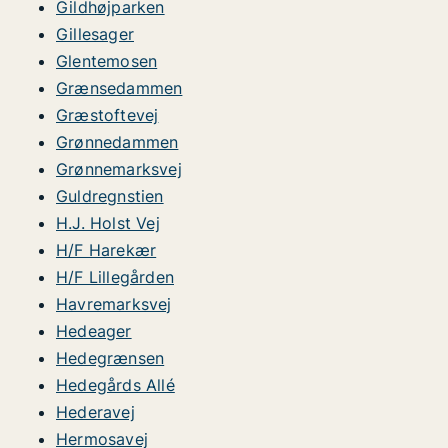
Gildhøjparken
Gillesager
Glentemosen
Grænsedammen
Græstoftevej
Grønnedammen
Grønnemarksvej
Guldregnstien
H.J. Holst Vej
H/F Harekær
H/F Lillegården
Havremarksvej
Hedeager
Hedegrænsen
Hedegårds Allé
Hederavej
Hermosavej