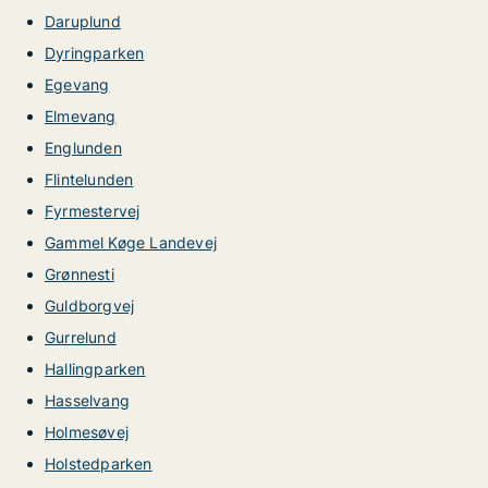
Daruplund
Dyringparken
Egevang
Elmevang
Englunden
Flintelunden
Fyrmestervej
Gammel Køge Landevej
Grønnesti
Guldborgvej
Gurrelund
Hallingparken
Hasselvang
Holmesøvej
Holstedparken