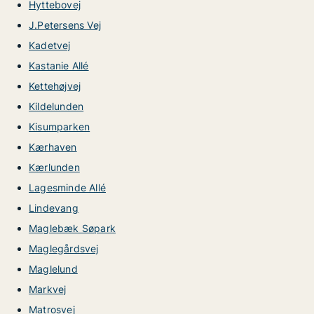
Hyttebovej
J.Petersens Vej
Kadetvej
Kastanie Allé
Kettehøjvej
Kildelunden
Kisumparken
Kærhaven
Kærlunden
Lagesminde Allé
Lindevang
Maglebæk Søpark
Maglegårdsvej
Maglelund
Markvej
Matrosvej