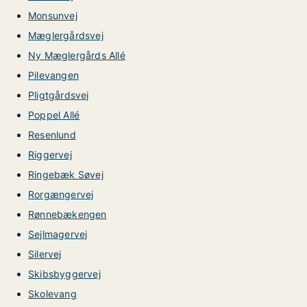
Monsunvej
Mæglergårdsvej
Ny Mæglergårds Allé
Pilevangen
Pligtgårdsvej
Poppel Allé
Resenlund
Riggervej
Ringebæk Søvej
Rorgængervej
Rønnebækengen
Sejlmagervej
Silervej
Skibsbyggervej
Skolevang