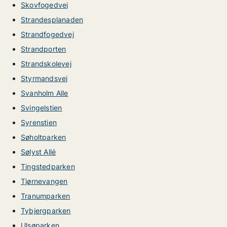
Skovfogedvej
Strandesplanaden
Strandfogedvej
Strandporten
Strandskolevej
Styrmandsvej
Svanholm Alle
Svingelstien
Syrenstien
Søholtparken
Sølyst Allé
Tingstedparken
Tjørnevangen
Tranumparken
Tybjergparken
Ulsøparken